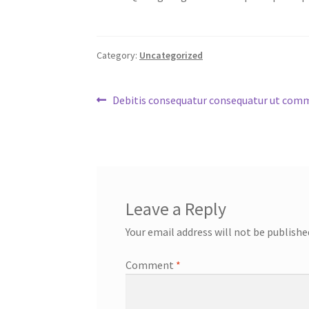
Category:
Uncategorized
Post
Previous
Debitis consequatur consequatur ut com
post:
navigation
Leave a Reply
Your email address will not be publishe
Comment
*