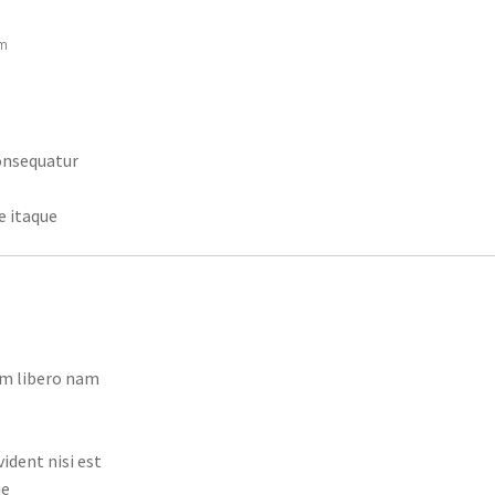
um
onsequatur
e itaque
um libero nam
dent nisi est
ue