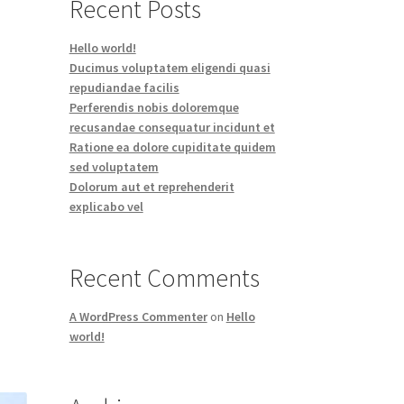
Recent Posts
Hello world!
Ducimus voluptatem eligendi quasi
repudiandae facilis
Perferendis nobis doloremque
recusandae consequatur incidunt et
Ratione ea dolore cupiditate quidem
sed voluptatem
Dolorum aut et reprehenderit
explicabo vel
Recent Comments
A WordPress Commenter
on
Hello
world!