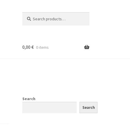
Search
Search
for:
0,00
€
0 items
Search
Search