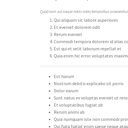
Quod eum aut eaque nobis nobis temporibus praesenti
Qui aliquam sit labore asperiores
Et eveniet dolorem odit
Rerum eveniet
Commodi tempora dolorem id alias c
Est qui et velit laborum repellat et
Quia enim hic error voluptates maxim
Est harum
Nostrum debitis explicabo sit porro
Dolor earum
Sunt natus ex voluptas eveniet ut rer
Et voluptatibus fugiat ab
Rerum animi ab
Quia numquam iste non commodi provi
Qui fuga fugiat enim saepe neque atq