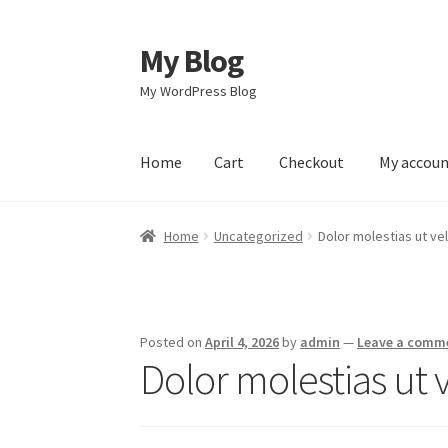
My Blog
Skip
Skip
to
to
My WordPress Blog
navigation
content
Home
Cart
Checkout
My accou
Home
Cart
Checkout
My account
Sample Pag
Home
Uncategorized
Dolor molestias ut vel 
Posted on
April 4, 2026
by
admin
—
Leave a comm
Dolor molestias ut ve