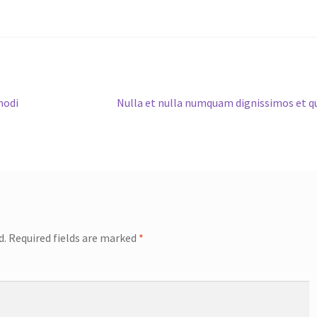
Next
modi
Nulla et nulla numquam dignissimos et q
post:
d.
Required fields are marked
*