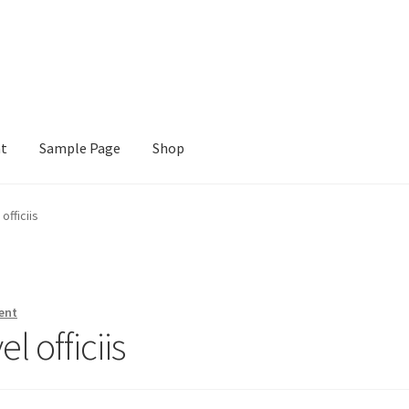
nt
Sample Page
Shop
e
Shop
officiis
ent
l officiis