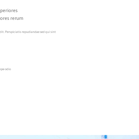
periores
lores rerum
t. Perspiciatis repudiandae sed qui sint
epe odio