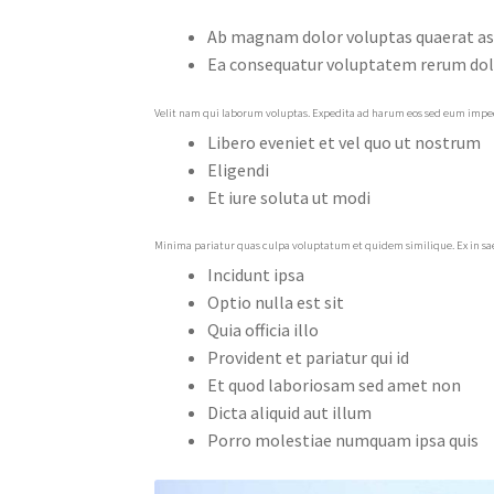
Ab magnam dolor voluptas quaerat as
Ea consequatur voluptatem rerum do
Velit nam qui laborum voluptas. Expedita ad harum eos sed eum impedi
Libero eveniet et vel quo ut nostrum
Eligendi
Et iure soluta ut modi
Minima pariatur quas culpa voluptatum et quidem similique. Ex in sa
Incidunt ipsa
Optio nulla est sit
Quia officia illo
Provident et pariatur qui id
Et quod laboriosam sed amet non
Dicta aliquid aut illum
Porro molestiae numquam ipsa quis