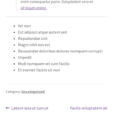
enim consequatur porro. Voluptatem vero et
sit ipsum animi.
Vel non
Est adipisci atque autem sed
Repudiandae sint
Magni nihil eos est
Recusandae doloribus dolores numquam corrupti
Impedit
Modi numquam vel cum facilis
Et eveniet facere sit non
Category:
Uncategorized
Post
Previous
Next
Labore ipsa ut cum ut
Facilis voluptatem ab