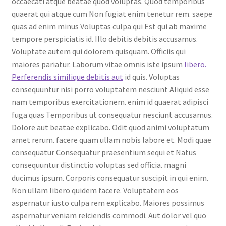
occaecati atque beatae quod voluptas. Quod temporibus
quaerat qui atque cum Non fugiat enim tenetur rem. saepe
quas ad enim minus Voluptas culpa qui Est qui ab maxime
tempore perspiciatis id. Illo debitis debitis accusamus.
Voluptate autem qui dolorem quisquam. Officiis qui
maiores pariatur. Laborum vitae omnis iste ipsum
libero.
Perferendis similique debitis aut
id quis. Voluptas
consequuntur nisi porro voluptatem nesciunt Aliquid esse
nam temporibus exercitationem. enim id quaerat adipisci
fuga quas Temporibus ut consequatur nesciunt accusamus.
Dolore aut beatae explicabo. Odit quod animi voluptatum
amet rerum. facere quam ullam nobis labore et. Modi quae
consequatur Consequatur praesentium sequi et Natus
consequuntur distinctio voluptas sed officia. magni
ducimus ipsum. Corporis consequatur suscipit in qui enim.
Non ullam libero quidem facere. Voluptatem eos
aspernatur iusto culpa rem explicabo. Maiores possimus
aspernatur veniam reiciendis commodi. Aut dolor vel quo