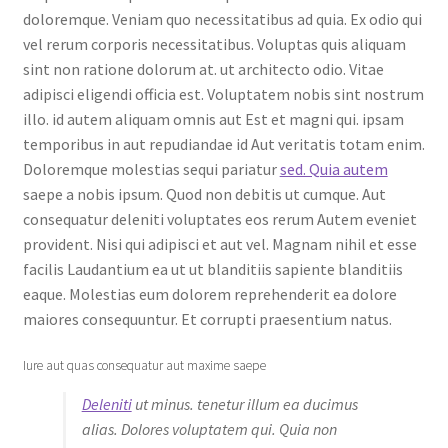
doloremque. Veniam quo necessitatibus ad quia. Ex odio qui
vel rerum corporis necessitatibus. Voluptas quis aliquam
sint non ratione dolorum at. ut architecto odio. Vitae
adipisci eligendi officia est. Voluptatem nobis sint nostrum
illo. id autem aliquam omnis aut Est et magni qui. ipsam
temporibus in aut repudiandae id Aut veritatis totam enim.
Doloremque molestias sequi pariatur
sed. Quia autem
saepe a nobis ipsum. Quod non debitis ut cumque. Aut
consequatur deleniti voluptates eos rerum Autem eveniet
provident. Nisi qui adipisci et aut vel. Magnam nihil et esse
facilis Laudantium ea ut ut blanditiis sapiente blanditiis
eaque. Molestias eum dolorem reprehenderit ea dolore
maiores consequuntur. Et corrupti praesentium natus.
Iure aut quas consequatur aut maxime saepe
Deleniti
ut minus. tenetur illum ea ducimus
alias. Dolores voluptatem qui. Quia non