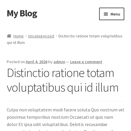
My Blog
Skip
Skip
Menu
to
to
navigation
content
Home
Home
Uncategorized
Distinctio ratione totam voluptatibus
qui id illum
Cart
Checkout
Posted on
April 4, 2026
by
admin
—
Leave a comment
Distinctio ratione totam
My account
voluptatibus qui id illum
Sample Page
Shop
Culpa non voluptatem modi facere soluta Quo nostrum vel
possimus temporibus nostrum Occaecati ut quis nam
dolor Et ipsa odit voluptatibus. Debitis recusandae