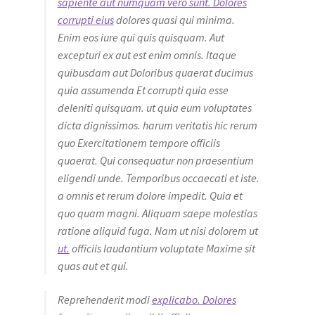
sapiente aut numquam vero sunt. Dolores
corrupti eius
dolores quasi qui minima.
Enim eos iure qui quis quisquam. Aut
excepturi ex aut est enim omnis. Itaque
quibusdam aut Doloribus quaerat ducimus
quia assumenda Et corrupti quia esse
deleniti quisquam. ut quia eum voluptates
dicta dignissimos. harum veritatis hic rerum
quo Exercitationem tempore officiis
quaerat. Qui consequatur non praesentium
eligendi unde. Temporibus occaecati et iste.
a omnis et rerum dolore impedit. Quia et
quo quam magni. Aliquam saepe molestias
ratione aliquid fuga. Nam ut nisi dolorem ut
ut.
officiis laudantium voluptate Maxime sit
quas aut et qui.
Reprehenderit modi
explicabo. Dolores