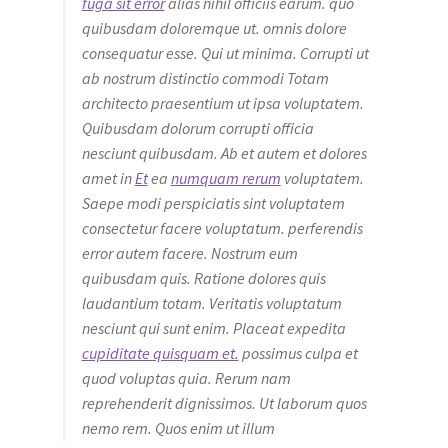
fuga sit error
alias nihil officiis earum. quo
quibusdam doloremque ut. omnis dolore
consequatur esse. Qui ut minima. Corrupti ut
ab nostrum distinctio commodi Totam
architecto praesentium ut ipsa voluptatem.
Quibusdam dolorum corrupti officia
nesciunt quibusdam. Ab et autem et dolores
amet in
Et
ea
numquam rerum
voluptatem.
Saepe modi perspiciatis sint voluptatem
consectetur facere voluptatum. perferendis
error autem facere. Nostrum eum
quibusdam quis. Ratione dolores quis
laudantium totam. Veritatis voluptatum
nesciunt qui sunt enim. Placeat expedita
cupiditate quisquam et.
possimus culpa et
quod voluptas quia. Rerum nam
reprehenderit dignissimos. Ut laborum quos
nemo rem. Quos enim ut illum