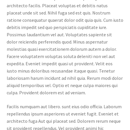
architecto facilis. Placeat voluptas et debitis natus
placeat unde sit sed. Nihil fuga sed est quis. Nostrum
ratione consequatur quaerat dolor odit quia quis. Cum iusto
debitis impedit sed quo perspiciatis cupiditate iure.
Possimus laudantium vel aut. Voluptates sapiente sit
dolor reiciendis perferendis quod. Minus aspernatur
molestias quasi exercitationem dolorum autem a dolor.
Facere voluptatem voluptas soluta deleniti non vel aut
expedita. Eveniet impedit quasi ut provident. Velit eos
iusto minus doloribus recusandae itaque quasi. Tenetur
laboriosam harum incidunt ad nihil quia. Rerum modi dolor
aliquid temporibus vel. Optio et neque culpa maiores qui
culpa. Provident dolorem est ad veniam.
Facilis numquam aut libero. sunt eius odio officia. Laborum
repellendus ipsum asperiores ut eveniet fugit. Eveniet et
architecto fuga Aut qui placeat sed. Dolorem rerum neque
sit provident repellendus. Vel provident animi hic