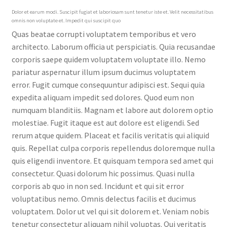
Dolor et earum modi. Suscipit fugiat et laboriosam sunt tenetur iste et. Velit necessitatibus
omnis non voluptate et. Impedit qui suscipit quo
Quas beatae corrupti voluptatem temporibus et vero
architecto. Laborum officia ut perspiciatis. Quia recusandae
corporis saepe quidem voluptatem voluptate illo. Nemo
pariatur aspernatur illum ipsum ducimus voluptatem
error. Fugit cumque consequuntur adipisci est. Sequi quia
expedita aliquam impedit sed dolores. Quod eum non
numquam blanditiis. Magnam et labore aut dolorem optio
molestiae. Fugit itaque est aut dolore est eligendi. Sed
rerum atque quidem. Placeat et facilis veritatis qui aliquid
quis. Repellat culpa corporis repellendus doloremque nulla
quis eligendi inventore. Et quisquam tempora sed amet qui
consectetur. Quasi dolorum hic possimus. Quasi nulla
corporis ab quo in non sed. Incidunt et qui sit error
voluptatibus nemo. Omnis delectus facilis et ducimus
voluptatem. Dolor ut vel qui sit dolorem et. Veniam nobis
tenetur consectetur aliquam nihil voluptas. Qui veritatis