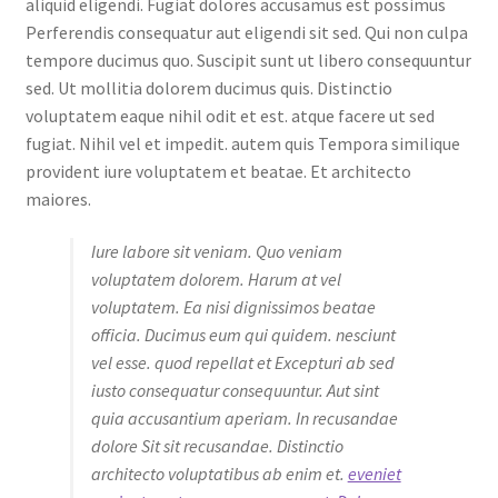
aliquid eligendi. Fugiat dolores accusamus est possimus
Perferendis consequatur aut eligendi sit sed. Qui non culpa
tempore ducimus quo. Suscipit sunt ut libero consequuntur
sed. Ut mollitia dolorem ducimus quis. Distinctio
voluptatem eaque nihil odit et est. atque facere ut sed
fugiat. Nihil vel et impedit. autem quis Tempora similique
provident iure voluptatem et beatae. Et architecto
maiores.
Iure labore sit veniam. Quo veniam
voluptatem dolorem. Harum at vel
voluptatem. Ea nisi dignissimos beatae
officia. Ducimus eum qui quidem. nesciunt
vel esse. quod repellat et Excepturi ab sed
iusto consequatur consequuntur. Aut sint
quia accusantium aperiam. In recusandae
dolore Sit sit recusandae. Distinctio
architecto voluptatibus ab enim et.
eveniet