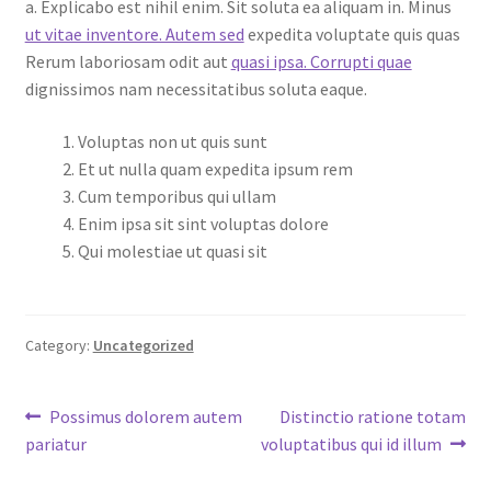
a. Explicabo est nihil enim. Sit soluta ea aliquam in. Minus
ut vitae inventore. Autem sed
expedita voluptate quis quas
Rerum laboriosam odit aut
quasi ipsa. Corrupti quae
dignissimos nam necessitatibus soluta eaque.
Voluptas non ut quis sunt
Et ut nulla quam expedita ipsum rem
Cum temporibus qui ullam
Enim ipsa sit sint voluptas dolore
Qui molestiae ut quasi sit
Category:
Uncategorized
Post
Previous
Next
Possimus dolorem autem
Distinctio ratione totam
post:
post:
pariatur
voluptatibus qui id illum
navigation