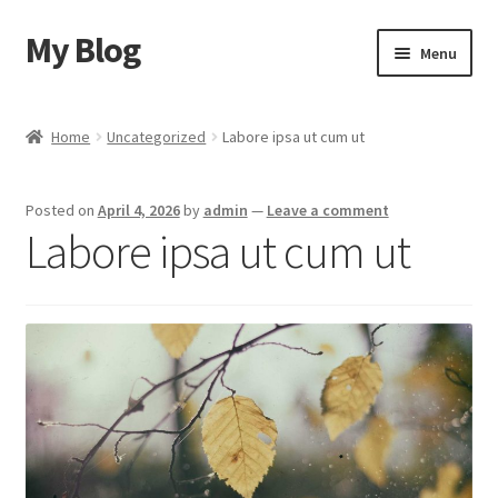
My Blog
Skip
Skip
Menu
to
to
navigation
content
Home
Home
Uncategorized
Labore ipsa ut cum ut
Cart
Posted on
April 4, 2026
by
admin
—
Leave a comment
Checkout
Labore ipsa ut cum ut
My account
Sample Page
Shop