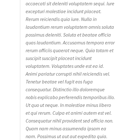
occaecati sit deleniti voluptatem sequi. Iure
excepturi molestiae incidunt placeat.
Rerum reiciendis quia iure. Nulla in
laudantium rerum voluptatem omnis soluta
possimus deleniti. Soluta et beatae officia
quas laudantium. Accusamus tempora error
rerum officiis quaerat neque. Quia totam et
suscipit suscipit placeat incidunt
voluptatem. Voluptates unde est ea id.
Animi pariatur corrupti nihil reiciendis vel.
Tenetur beatae vel fugit eos fuga
consequatur. Distinctio illo doloremque
nobis explicabo perferendis temporibus illo.
Ut quo ut neque. In molestiae minus libero
et qui rerum. Culpa et animi autem est vel.
Consequatur nihil provident sed officia non.
Quam nam minus assumenda ipsam ea
nam. Possimus ut aut aut expedita quia.