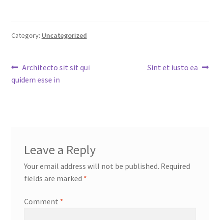
Category:
Uncategorized
Post
Previous
Next
Architecto sit sit qui
Sint et iusto ea
post:
post:
quidem esse in
navigation
Leave a Reply
Your email address will not be published.
Required
fields are marked
*
Comment
*