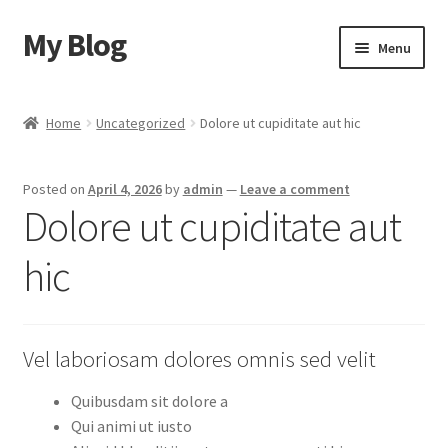
My Blog
Skip
Skip
Menu
to
to
navigation
content
Home
Home
Uncategorized
Dolore ut cupiditate aut hic
Cart
Posted on
April 4, 2026
by
admin
—
Leave a comment
Checkout
Dolore ut cupiditate aut
My account
hic
Sample Page
Vel laboriosam dolores omnis sed velit
Shop
Quibusdam sit dolore a
Qui animi ut iusto