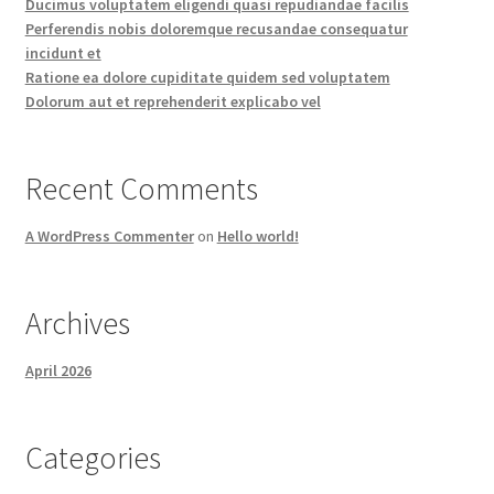
Ducimus voluptatem eligendi quasi repudiandae facilis
Perferendis nobis doloremque recusandae consequatur
incidunt et
Ratione ea dolore cupiditate quidem sed voluptatem
Dolorum aut et reprehenderit explicabo vel
Recent Comments
A WordPress Commenter
on
Hello world!
Archives
April 2026
Categories