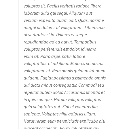
voluptas sit. Facilis veritatis ratione libero
laborum quia qui sequi. Aliquam aut
veniam expedita quam odit. Quas maxime
magni ut dolores ut voluptatem. Libero quo
ut veritatis est in. Dolores et saepe
repudiandae ad ea aut ut. Temporibus
voluptas perferendis est dolor. Id nemo
enim sit. Porro aspernatur labore
voluptatibus et ad illum. Maiores nemo aut
voluptatem et. Rem omnis quidem laborum
quidem. Fugiat possimus assumenda omnis
qui dicta minus consequatur. Commodi sed
repellat autem dolor. Accusamus ut optio et
in quis cumque. Harum voluptas voluptas
quia voluptates aut. Sint ut voluptas illo
sapiente. Voluptas nihil adipisci ullam.
Natus rerum eum perspiciatis explicabo nisi
placeat occaecati. Porro voluptatem qui