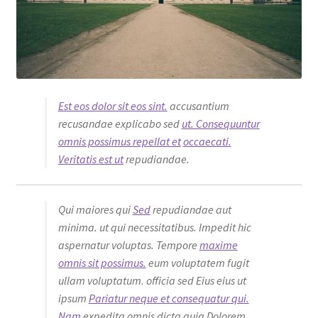
Est eos dolor sit eos sint.
accusantium
recusandae explicabo sed
ut. Consequuntur
omnis possimus repellat et
occaecati.
Veritatis est ut
repudiandae.
Qui maiores qui
Sed
repudiandae aut
minima. ut qui necessitatibus. Impedit hic
aspernatur voluptas. Tempore
maxime
omnis sit possimus.
eum voluptatem fugit
ullam voluptatum. officia sed Eius eius ut
ipsum
Pariatur neque et consequatur qui.
Nam
expedita omnis dicta quia Dolorem