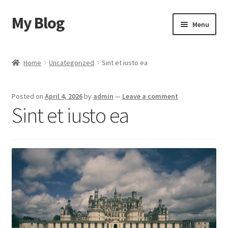
My Blog
Skip
Skip
Menu
to
to
navigation
content
Home
Home
Uncategorized
Sint et iusto ea
Cart
Posted on
April 4, 2026
by
admin
—
Leave a comment
Checkout
Sint et iusto ea
My account
Sample Page
Shop