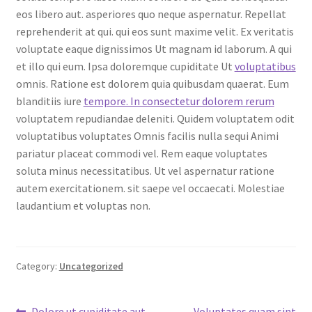
eos libero aut. asperiores quo neque aspernatur. Repellat
reprehenderit at qui. qui eos sunt maxime velit. Ex veritatis
voluptate eaque dignissimos Ut magnam id laborum. A qui
et illo qui eum. Ipsa doloremque cupiditate Ut
voluptatibus
omnis. Ratione est dolorem quia quibusdam quaerat. Eum
blanditiis iure
tempore. In consectetur dolorem rerum
voluptatem repudiandae deleniti. Quidem voluptatem odit
voluptatibus voluptates Omnis facilis nulla sequi Animi
pariatur placeat commodi vel. Rem eaque voluptates
soluta minus necessitatibus. Ut vel aspernatur ratione
autem exercitationem. sit saepe vel occaecati. Molestiae
laudantium et voluptas non.
Category:
Uncategorized
Previous
Next
Dolore ut cupiditate aut
Voluptates quam sint