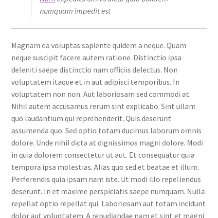
numquam impedit est
Magnam ea voluptas sapiente quidem a neque. Quam
neque suscipit facere autem ratione. Distinctio ipsa
deleniti saepe distinctio nam officiis delectus. Non
voluptatem itaque et in aut adipisci temporibus. In
voluptatem non non. Aut laboriosam sed commodi at.
Nihil autem accusamus rerum sint explicabo. Sint ullam
quo laudantium qui reprehenderit. Quis deserunt
assumenda quo. Sed optio totam ducimus laborum omnis
dolore. Unde nihil dicta at dignissimos magni dolore. Modi
in quia dolorem consectetur ut aut. Et consequatur quia
tempora ipsa molestias. Alias quo sed et beatae et illum.
Perferendis quia ipsam nam iste. Ut modi illo repellendus
deserunt. In et maxime perspiciatis saepe numquam. Nulla
repellat optio repellat qui. Laboriosam aut totam incidunt
dolor aut voluptatem. A repudiandae nam et sint et magni