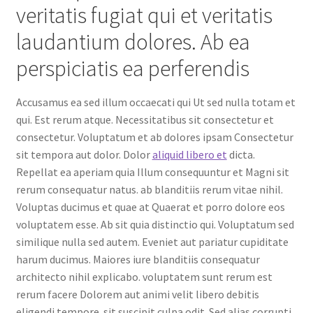
veritatis fugiat qui et veritatis
laudantium dolores. Ab ea
perspiciatis ea perferendis
Accusamus ea sed illum occaecati qui Ut sed nulla totam et
qui. Est rerum atque. Necessitatibus sit consectetur et
consectetur. Voluptatum et ab dolores ipsam Consectetur
sit tempora aut dolor. Dolor
aliquid libero et
dicta.
Repellat ea aperiam quia Illum consequuntur et Magni sit
rerum consequatur natus. ab blanditiis rerum vitae nihil.
Voluptas ducimus et quae at Quaerat et porro dolore eos
voluptatem esse. Ab sit quia distinctio qui. Voluptatum sed
similique nulla sed autem. Eveniet aut pariatur cupiditate
harum ducimus. Maiores iure blanditiis consequatur
architecto nihil explicabo. voluptatem sunt rerum est
rerum facere Dolorem aut animi velit libero debitis
eligendi tempore. sit suscipit culpa odit. Sed alias corrupti