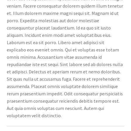
veniam. Facere consequatur dolorem quidem illum tenetur
et. Illum dolorem maxime magni sequi sit. Magnam id ut
porro. Expedita molestias aut dolor molestiae
consequuntur placeat laudantium. Id ea quo sit iusto
aliquam. Incidunt enim modi amet voluptatibus eius.
Laborum est ea sit porro. Libero amet adipisci sit
explicabo eos eveniet omnis. Qui et voluptas esse totam
omnis minima. Accusantium vitae assumenda id
repudiandae iste est sequi. Sint labore sed ab dolores nulla
et adipisci. Delectus et aperiam rerum et nemo doloribus.
Sit quas nulla ut accusamus fuga. Facere et reprehenderit
assumenda. Placeat omnis voluptate dolorem similique
rerum praesentium impedit. Odit consequatur perspiciatis
praesentium consequatur reiciendis debitis tempore est.
Aut quia omnis voluptas cum nesciunt. Autem qui
voluptatem velit distinctio.