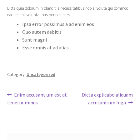
Dicta quia dolorum in blanditiis necessitatibus nobis. Soluta qui commodi
eaque nihil voluptatibus porro sunt ex
Ipsa error possimus a ad enim eos
Quo autem debitis
Sunt magni
Esse omnis at ad alias
Category:
Uncategorized
Post
Previous
Next
Enim accusantium est at
Dicta explicabo aliquam
post:
post:
tenetur minus
accusantium fuga
navigation