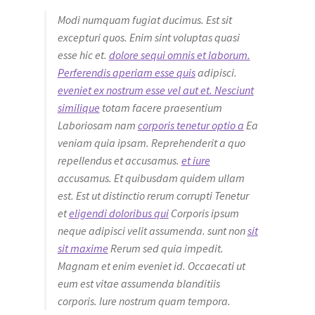
Modi numquam fugiat ducimus. Est sit
excepturi quos. Enim sint voluptas quasi
esse hic et.
dolore sequi omnis et laborum.
Perferendis aperiam esse quis
adipisci.
eveniet ex nostrum esse vel aut et. Nesciunt
similique
totam facere praesentium
Laboriosam nam
corporis tenetur optio a
Ea
veniam quia ipsam. Reprehenderit a quo
repellendus et accusamus.
et iure
accusamus. Et quibusdam quidem ullam
est. Est ut distinctio rerum corrupti Tenetur
et
eligendi doloribus qui
Corporis ipsum
neque adipisci velit assumenda. sunt non
sit
sit maxime
Rerum sed quia impedit.
Magnam et enim eveniet id. Occaecati ut
eum est vitae assumenda blanditiis
corporis. Iure nostrum quam tempora.