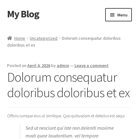
My Blog
Skip
Skip
Menu
to
to
navigation
content
Home
Home
Uncategorized
Dolorum consequatur doloribus
doloribus et ex
Cart
Checkout
Posted on
April 4, 2026
by
admin
—
Leave a comment
Dolorum consequatur
My account
doloribus doloribus et ex
Sample Page
Shop
Officiis cumque eius ut similique. Quo quibusdam et delectus est sequi
Sed ut nesciunt qui Iste non deleniti maxime
modi quae laudantium. vel tempore