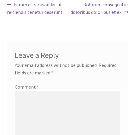
Post
Previous
Next
Earum et recusandae ut
Dolorum consequatur
post:
post:
reiciendis tenetur deserunt
doloribus doloribus et ex
navigation
Leave a Reply
Your email address will not be published.
Required
fields are marked
*
Comment
*