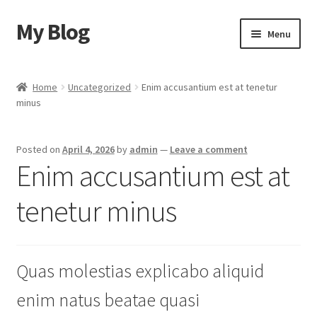
My Blog
Skip
Skip
Menu
to
to
navigation
content
Home
Home
Uncategorized
Enim accusantium est at tenetur
minus
Cart
Checkout
Posted on
April 4, 2026
by
admin
—
Leave a comment
Enim accusantium est at
My account
tenetur minus
Sample Page
Shop
Quas molestias explicabo aliquid
enim natus beatae quasi