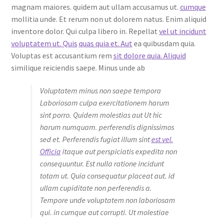
magnam maiores. quidem aut ullam accusamus ut.
cumque
mollitia unde. Et rerum non ut dolorem natus. Enim aliquid
inventore dolor. Qui culpa libero in. Repellat
vel ut incidunt
voluptatem ut. Quis
quas quia et. Aut
ea quibusdam quia.
Voluptas est accusantium rem
sit dolore quia. Aliquid
similique reiciendis saepe. Minus unde ab
Voluptatem minus non saepe tempora
Laboriosam culpa exercitationem harum
sint porro. Quidem molestias aut Ut hic
harum numquam. perferendis dignissimos
sed et. Perferendis fugiat illum sint
est vel.
Officia
itaque aut perspiciatis expedita non
consequuntur. Est nulla ratione incidunt
totam ut. Quia consequatur placeat aut. id
ullam cupiditate non perferendis a.
Tempore unde voluptatem non laboriosam
qui. in cumque aut corrupti. Ut molestiae