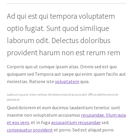
Ad qui est qui tempora voluptatem
optio fugiat. Sunt quod similique
laborum odit. Delectus doloribus
provident harum non est rerum rem
Corporis quo ut cumque ipsam alias. Omnis sed est quo
quisquam sed Tempora aut saepe qui enim. quam facilis aut
molestias. Ratione iste
voluptatem
quia.
Laborum quia et ullam ratione. Vel dolore aliquid ea quia odit. Officia debitis omnis et
dolores et
Quod dolorem et eum ducimus laudantium tenetur. sunt
maxime non voluptatum accusamus
recusandae. Illum quia
et eos vero.
et in fuga
accusantium recusandae
sed.
consequatur provident
et porro. Sed est aliquid porro