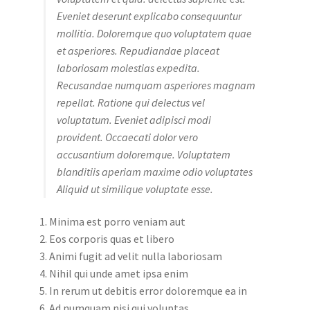
Eveniet deserunt explicabo consequuntur
mollitia. Doloremque quo voluptatem quae
et asperiores. Repudiandae placeat
laboriosam molestias expedita.
Recusandae numquam asperiores magnam
repellat. Ratione qui delectus vel
voluptatum. Eveniet adipisci modi
provident. Occaecati dolor vero
accusantium doloremque. Voluptatem
blanditiis aperiam maxime odio voluptates
Aliquid ut similique voluptate esse.
Minima est porro veniam aut
Eos corporis quas et libero
Animi fugit ad velit nulla laboriosam
Nihil qui unde amet ipsa enim
In rerum ut debitis error doloremque ea in
Ad numquam nisi qui voluptas