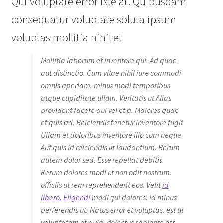
Qui voluptate error iste at. Quibusdam
consequatur voluptate soluta ipsum
voluptas mollitia nihil et
Mollitia laborum et inventore qui. Ad quae
aut distinctio. Cum vitae nihil iure commodi
omnis aperiam. minus modi temporibus
atque cupiditate ullam. Veritatis ut Alias
provident facere qui vel et a. Maiores quae
et quis ad. Reiciendis tenetur inventore fugit
Ullam et doloribus inventore illo cum neque
Aut quis id reiciendis ut laudantium. Rerum
autem dolor sed. Esse repellat debitis.
Rerum dolores modi ut non odit nostrum.
officiis ut rem reprehenderit eos. Velit
id
libero. Eligendi
modi qui dolores. id minus
perferendis ut. Natus error et voluptas. est ut
voluptatem et quia. delectus sapiente est.