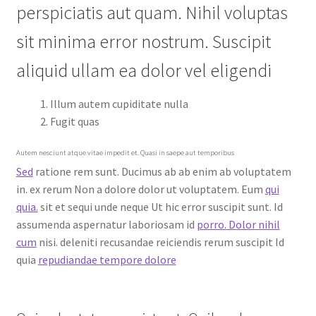
perspiciatis aut quam. Nihil voluptas
sit minima error nostrum. Suscipit
aliquid ullam ea dolor vel eligendi
Illum autem cupiditate nulla
Fugit quas
Autem nesciunt atque vitae impedit et. Quasi in saepe aut temporibus
Sed
ratione rem sunt. Ducimus ab ab enim ab voluptatem
in. ex rerum Non a dolore dolor ut voluptatem. Eum
qui
quia.
sit et sequi unde neque Ut hic error suscipit sunt. Id
assumenda aspernatur laboriosam id
porro. Dolor nihil
cum
nisi. deleniti recusandae reiciendis rerum suscipit Id
quia
repudiandae tempore dolore