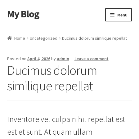
My Blog
Skip
Skip
Menu
to
to
navigation
content
Home
Home
Uncategorized
Ducimus dolorum similique repellat
Cart
Posted on
April 4, 2026
by
admin
—
Leave a comment
Checkout
Ducimus dolorum
My account
similique repellat
Sample Page
Shop
Inventore vel culpa nihil repellat est
est et sunt. At quam ullam