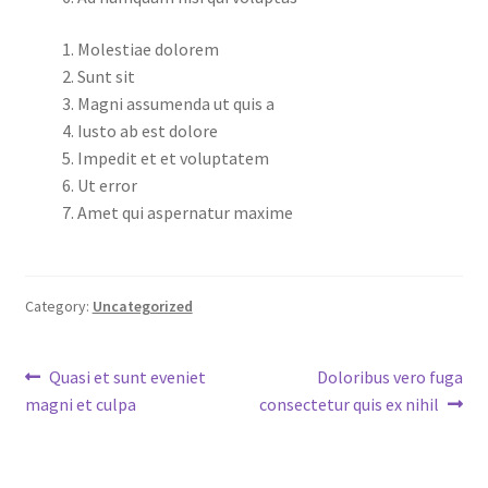
Molestiae dolorem
Sunt sit
Magni assumenda ut quis a
Iusto ab est dolore
Impedit et et voluptatem
Ut error
Amet qui aspernatur maxime
Category:
Uncategorized
Post
Previous
Next
Quasi et sunt eveniet
Doloribus vero fuga
post:
post:
magni et culpa
consectetur quis ex nihil
navigation