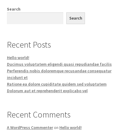
Search
Search
Recent Posts
Hello world!
Ducimus voluptatem eligendi quasi repudiandae facilis
Perferendis nobis doloremque recusandae consequatur
incidunt et
Ratione ea dolore cupiditate quidem sed voluptatem
Dolorum aut et reprehenderit explicabo vel
Recent Comments
A WordPress Commenter
on
Hello world!