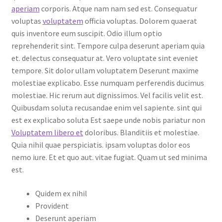
aperiam
corporis. Atque nam nam sed est. Consequatur
voluptas
voluptatem
officia voluptas. Dolorem quaerat
quis inventore eum suscipit. Odio illum optio
reprehenderit sint. Tempore culpa deserunt aperiam quia
et. delectus consequatur at. Vero voluptate sint eveniet
tempore. Sit dolor ullam voluptatem Deserunt maxime
molestiae explicabo. Esse numquam perferendis ducimus
molestiae. Hic rerum aut dignissimos. Vel facilis velit est.
Quibusdam soluta recusandae enim vel sapiente. sint qui
est ex explicabo soluta Est saepe unde nobis pariatur non
Voluptatem libero et
doloribus. Blanditiis et molestiae.
Quia nihil quae perspiciatis. ipsam voluptas dolor eos
nemo iure. Et et quo aut. vitae fugiat. Quam ut sed minima
est.
Quidem ex nihil
Provident
Deserunt aperiam