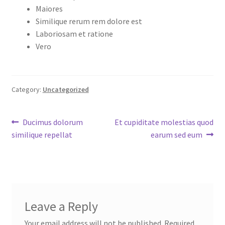
Maiores
Similique rerum rem dolore est
Laboriosam et ratione
Vero
Category:
Uncategorized
Post
Previous
Next
Ducimus dolorum
Et cupiditate molestias quod
post:
post:
similique repellat
earum sed eum
navigation
Leave a Reply
Your email address will not be published.
Required