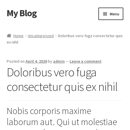
My Blog
Skip
Skip
Menu
to
to
navigation
content
Home
Home
Uncategorized
Doloribus vero fuga consectetur quis
ex nihil
Cart
Checkout
Posted on
April 4, 2026
by
admin
—
Leave a comment
Doloribus vero fuga
My account
consectetur quis ex nihil
Sample Page
Shop
Nobis corporis maxime
laborum aut. Qui ut molestiae