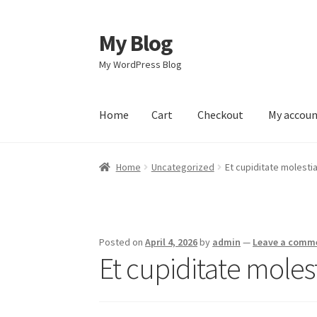
My Blog
Skip
Skip
to
to
My WordPress Blog
navigation
content
Home
Cart
Checkout
My accou
Home
Cart
Checkout
My account
Sample Pag
Home
Uncategorized
Et cupiditate molest
Posted on
April 4, 2026
by
admin
—
Leave a comm
Et cupiditate mole