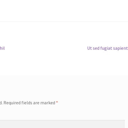
Next
hil
Ut sed fugiat sapien
post:
d.
Required fields are marked
*