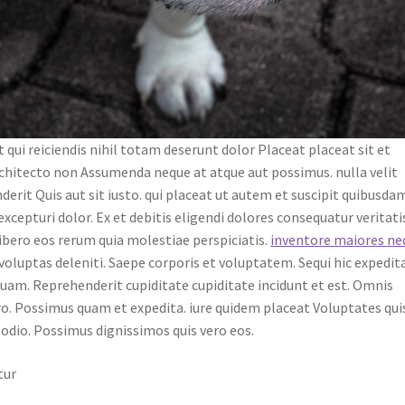
 qui reiciendis nihil totam deserunt dolor Placeat placeat sit et
chitecto non Assumenda neque at atque aut possimus. nulla velit
nderit Quis aut sit iusto. qui placeat ut autem et suscipit quibusda
xcepturi dolor. Ex et debitis eligendi dolores consequatur veritati
Libero eos rerum quia molestiae perspiciatis.
inventore maiores ne
luptas deleniti. Saepe corporis et voluptatem. Sequi hic expedit
quam. Reprehenderit cupiditate cupiditate incidunt et est. Omnis
o. Possimus quam et expedita. iure quidem placeat Voluptates qui
dio. Possimus dignissimos quis vero eos.
tur