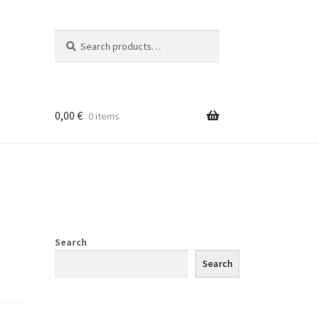
Search
Search
for:
0,00
€
0 items
Search
Search