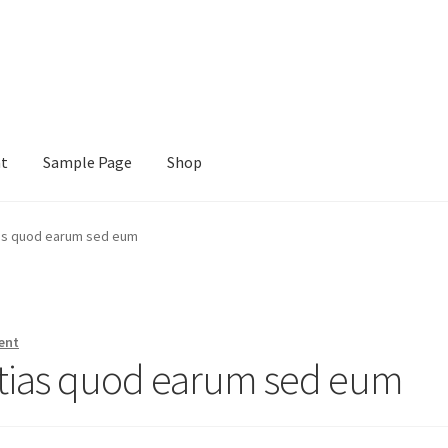
nt
Sample Page
Shop
e
Shop
ias quod earum sed eum
ent
stias quod earum sed eum