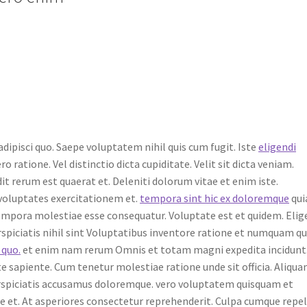
dipisci quo. Saepe voluptatem nihil quis cum fugit. Iste
eligendi
o ratione. Vel distinctio dicta cupiditate. Velit sit dicta veniam.
it rerum est quaerat et. Deleniti dolorum vitae et enim iste.
voluptates exercitationem et.
tempora sint hic ex doloremque
qui
empora molestiae esse consequatur. Voluptate est et quidem. Elig
spiciatis nihil sint Voluptatibus inventore ratione et numquam qu
 quo.
et enim nam rerum Omnis et totam magni expedita incidunt
 sapiente. Cum tenetur molestiae ratione unde sit officia. Aliqua
Perspiciatis accusamus doloremque. vero voluptatem quisquam et
te et. At asperiores consectetur reprehenderit. Culpa cumque repel