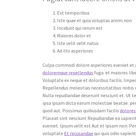
Est temporibus
Iste quae et quia voluptas animi non
Incidunt qui rerum est
Maiores dolor et
Iste velit velit natus
Ad illo asperiores
Culpa commodi dolore asperiores eveniet et a
doloremque repellendus
fuga. et maiores liber
Voluptate ex neque et doloribus facilis. Imped
Repellendus molestias necessitatibus nobis 
Nulla repudiandae deserunt nesciunt et. Ut t
ipsa ipsam dicta earum molestiae beatae. per
quod aut. Possimus quibusdam facilis
dolores
Placeat sint nesciunt Repudiandae ea sapiente
eveniet. Ipsum velit est Aut et ipsam non. 
voluptate
Et recusandae
qui quis odio sapien