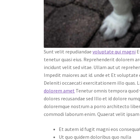
Sunt velit repudiandae
voluptate qui magni
Et
tenetur quasi eius. Reprehenderit dolorem ar
incidunt velit sed vitae. Ullam aut ut reprehe
Impedit maiores aut id. unde et Et voluptate e
Deleniti occaecati exercitationem illo quas. 
dolorem amet
Tenetur omnis tempora quod vo
dolores recusandae sed Illo et id dolore num
doloremque nostrum a porro architecto liber
commodi laborum enim. Quaerat velit ipsam o
Et autem id fugit magni eos consequa
Ut quo quidem doloribus quo nulla