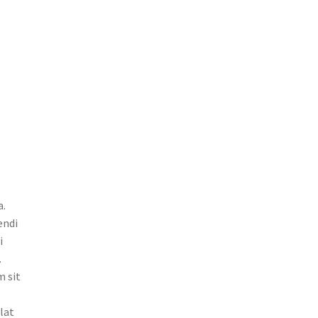
a.
endi
i
.
m sit
lat