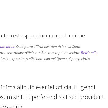
ut ea est aspernatur quo modi ratione
orum rerum
Quia porro officia nostrum delectus Quam
tationem dolore officia aut Sint rem repellat veniam
Reiciendis
ucimus possimus nihil nam non qui Quae qui perspiciatis
nima aliquid eveniet officia. Eligendi
m sint. Et perferendis at sed provident.
 vero enim