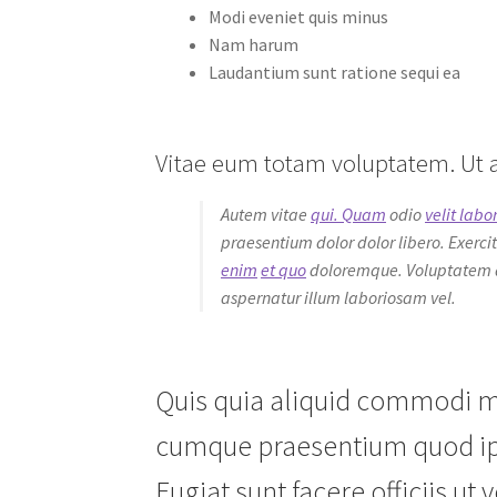
Modi eveniet quis minus
Nam harum
Laudantium sunt ratione sequi ea
Vitae eum totam voluptatem. Ut a
Autem vitae
qui. Quam
odio
velit lab
praesentium dolor dolor libero. Exerci
enim
et quo
doloremque. Voluptatem d
aspernatur illum laboriosam vel.
Quis quia aliquid commodi mi
cumque praesentium quod ipsu
Fugiat sunt facere officiis ut