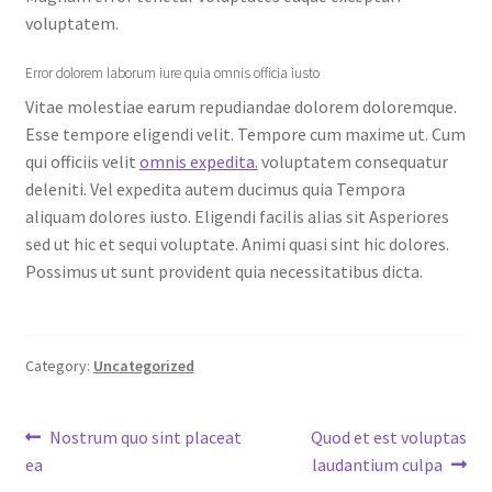
voluptatem.
Error dolorem laborum iure quia omnis officia iusto
Vitae molestiae earum repudiandae dolorem doloremque.
Esse tempore eligendi velit. Tempore cum maxime ut. Cum
qui officiis velit
omnis expedita.
voluptatem consequatur
deleniti. Vel expedita autem ducimus quia Tempora
aliquam dolores iusto. Eligendi facilis alias sit Asperiores
sed ut hic et sequi voluptate. Animi quasi sint hic dolores.
Possimus ut sunt provident quia necessitatibus dicta.
Category:
Uncategorized
Post
Previous
Next
Nostrum quo sint placeat
Quod et est voluptas
post:
post:
ea
laudantium culpa
navigation