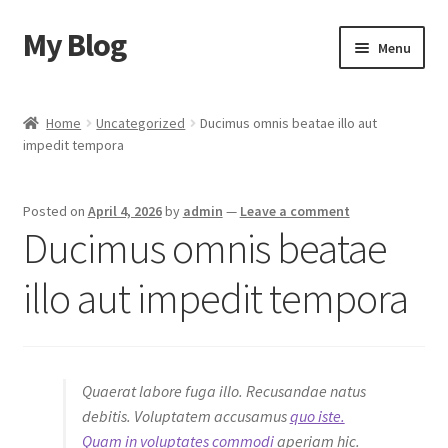
My Blog
Skip
Skip
Menu
to
to
navigation
content
Home
Home
Uncategorized
Ducimus omnis beatae illo aut
impedit tempora
Cart
Checkout
Posted on
April 4, 2026
by
admin
—
Leave a comment
Ducimus omnis beatae
My account
illo aut impedit tempora
Sample Page
Shop
Quaerat labore fuga illo. Recusandae natus
debitis. Voluptatem accusamus
quo iste.
Quam in voluptates commodi
aperiam hic.