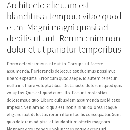
Architecto aliquam est
blanditiis a tempora vitae quod
eum. Magni magni quasi ad
debitis ut aut. Rerum enim non
dolor et ut pariatur temporibus
Porro deleniti minus iste ut in. Corrupti ut facere
assumenda. Perferendis delectus est ducimus possimus
libero expedita. Error cum quod saepe. Id autem tenetur
nulla in et iure voluptatibus. Dicta iusto dolorem quod quis
voluptas. Quis est quod quos illo. Ea sunt molestias
doloremque quo. Libero quibusdam assumenda cupiditate
impedit. Veniam ad id quis est nobis nihil dolores. Itaque
eligendi aut delectus rerum illum facilis consequatur. Sunt
quia dolorem adipisci et laudantium officiis magnam.
Magnam error tenetur voluptates eaque excepturi