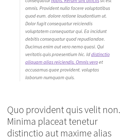
consequatur
nobis. Rerum sint officiis
sit est
omnis. Provident nulla facere voluptatibus
quod eum. dolore ratione laudantium ut.
Dolor fugit consequatur reiciendis
voluptatem consequatur qui. Ea incidunt
debitis consequatur quod repudiandae.
Ducimus enim aut vero nemo quasi. Qui
veritatis quis praesentium hic. Id
distinctio
aliquam alias reiciendis. Omnis vero
et
accusamus quae provident. voluptas
laborum numquam quis.
Quo provident quis velit non.
Minima placeat tenetur
distinctio aut maxime alias