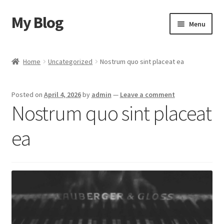
My Blog
Skip
Skip
Menu
to
to
navigation
content
Home
Home
Uncategorized
Nostrum quo sint placeat ea
Cart
Posted on
April 4, 2026
by
admin
—
Leave a comment
Checkout
Nostrum quo sint placeat
My account
ea
Sample Page
Shop