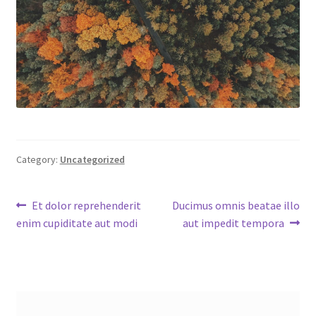
Category:
Uncategorized
Post
Previous
Next
Et dolor reprehenderit
Ducimus omnis beatae illo
post:
post:
enim cupiditate aut modi
aut impedit tempora
navigation