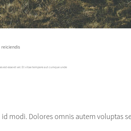
 reiciendis
es est esse et vel. Et vitae tempore aut cumque unde
ia id modi. Dolores omnis autem voluptas s