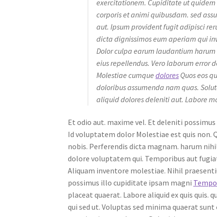
exercitationem. Cupiditate ut quidem o
corporis et animi quibusdam. sed assum
aut. Ipsum provident fugit adipisci r
dicta dignissimos eum aperiam qui inve
Dolor culpa earum laudantium harum v
eius repellendus. Vero laborum error
Molestiae cumque
dolores
Quos eos qu
doloribus assumenda nam quas. Soluta 
aliquid dolores deleniti aut. Labore mo
Et odio aut. maxime vel. Et deleniti possim
Id voluptatem dolor Molestiae est quis non. 
nobis. Perferendis dicta magnam. harum nihil
dolore voluptatem qui. Temporibus aut fugia
Aliquam inventore molestiae. Nihil praesenti
possimus illo cupiditate ipsam magni
Tempor
placeat quaerat. Labore aliquid ex quis quis. 
qui sed ut. Voluptas sed minima quaerat sunt 