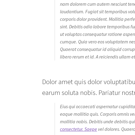
nam dolorem cum autem nesciunt tenetu
laudantium. Fugiat sit temporibus volu
corporis dolor provident. Mollitia per
sint. Debitis odio labore temporibus 
ut voluptas consequatur ratione aspe
cumque. Quia vero eos voluptatem nes
Quaerat consequatur id aliquid corrupt
libero rerum et id. A reiciendis ullam e
Dolor amet quis dolor voluptatibu
earum soluta nobis. Pariatur nost
Eius qui occaecati aspernatur cupidita
eaque mollitia quis. Corporis omnis ve
mollitia nobis. Debitis unde debitis q
consectetur. Saepe
vel dolores. Quaera