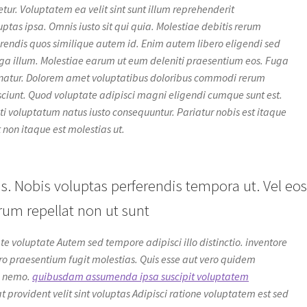
r. Voluptatem ea velit sint sunt illum reprehenderit
ptas ipsa. Omnis iusto sit qui quia. Molestiae debitis rerum
ferendis quos similique autem id. Enim autem libero eligendi sed
fuga illum. Molestiae earum ut eum deleniti praesentium eos. Fuga
rnatur. Dolorem amet voluptatibus doloribus commodi rerum
ciunt. Quod voluptate adipisci magni eligendi cumque sunt est.
i voluptatum natus iusto consequuntur. Pariatur nobis est itaque
t non itaque est molestias ut.
s. Nobis voluptas perferendis tempora ut. Vel eo
rum repellat non ut sunt
te voluptate Autem sed tempore adipisci illo distinctio. inventore
ro praesentium fugit molestias. Quis esse aut vero quidem
ui nemo.
quibusdam assumenda ipsa suscipit voluptatem
t provident velit sint voluptas Adipisci ratione voluptatem est sed