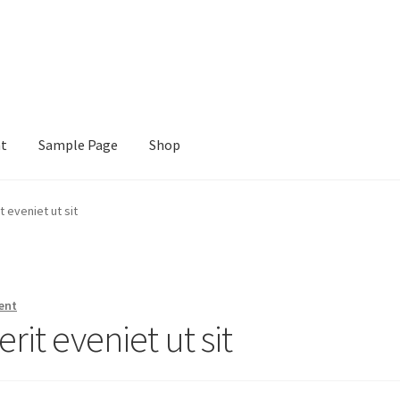
nt
Sample Page
Shop
e
Shop
 eveniet ut sit
ent
it eveniet ut sit