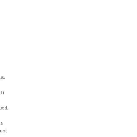
us.
ti
uod.
ia
runt