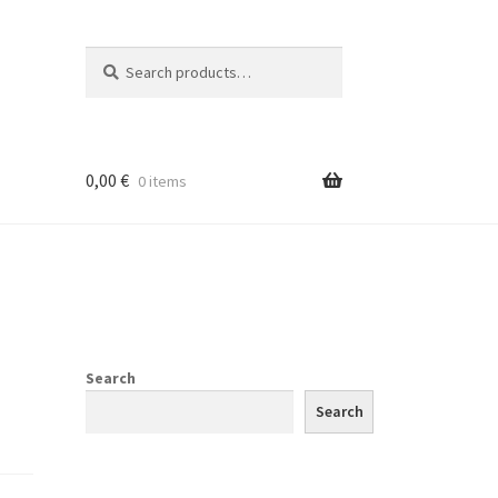
Search
Search
for:
0,00
€
0 items
Search
Search