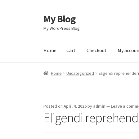
My Blog
Skip
Skip
to
to
My WordPress Blog
navigation
content
Home
Cart
Checkout
My accou
Home
Cart
Checkout
My account
Sample Pag
Home
Uncategorized
Eligendi reprehenderit
Posted on
April 4, 2026
by
admin
—
Leave a comm
Eligendi reprehender