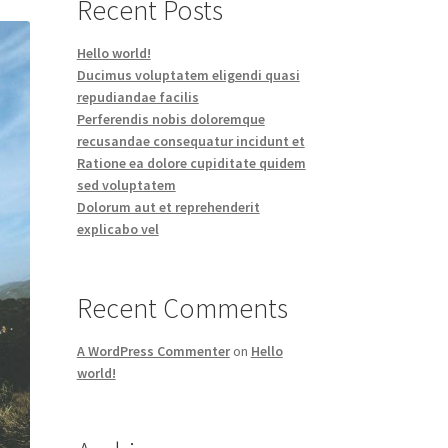
Recent Posts
Hello world!
Ducimus voluptatem eligendi quasi
repudiandae facilis
Perferendis nobis doloremque
recusandae consequatur incidunt et
Ratione ea dolore cupiditate quidem
sed voluptatem
Dolorum aut et reprehenderit
explicabo vel
Recent Comments
A WordPress Commenter
on
Hello
world!