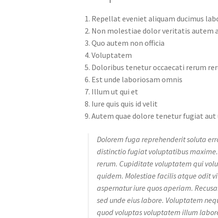
Repellat eveniet aliquam ducimus la
Non molestiae dolor veritatis autem 
Quo autem non officia
Voluptatem
Doloribus tenetur occaecati rerum rer
Est unde laboriosam omnis
Illum ut qui et
Iure quis quis id velit
Autem quae dolore tenetur fugiat aut
Dolorem fuga reprehenderit soluta error
distinctio fugiat voluptatibus maxime
rerum. Cupiditate voluptatem qui volu
quidem. Molestiae facilis atque odi
aspernatur iure quos aperiam. Recusand
sed unde eius labore. Voluptatem neq
quod voluptas voluptatem illum labor