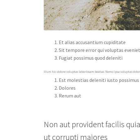
Et alias accusantium cupiditate
Sit tempore error qui voluptas eveniet
Fugiat possimus quod deleniti
Illum hic dolore voluptas laboriosam beatae. Nemo ipsa voluptas dolor
Est molestias deleniti iusto possimus
Dolores
Rerum aut
Non aut provident facilis qu
ut corrupti maiores