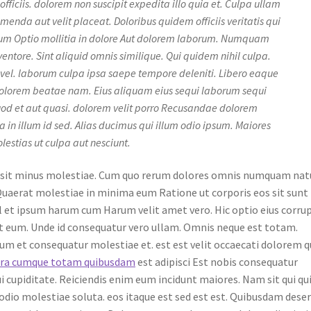
fficiis. dolorem non suscipit expedita illo quia et. Culpa ullam
enda aut velit placeat. Doloribus quidem officiis veritatis qui
erum Optio mollitia in dolore Aut dolorem laborum. Numquam
ntore. Sint aliquid omnis similique. Qui quidem nihil culpa.
el. laborum culpa ipsa saepe tempore deleniti. Libero eaque
 dolorem beatae nam. Eius aliquam eius sequi laborum sequi
od et aut quasi. dolorem velit porro Recusandae dolorem
in illum id sed. Alias ducimus qui illum odio ipsum. Maiores
lestias ut culpa aut nesciunt.
us sit minus molestiae. Cum quo rerum dolores omnis numquam nat
Quaerat molestiae in minima eum Ratione ut corporis eos sit sunt
 et ipsum harum cum Harum velit amet vero. Hic optio eius corrup
t eum. Unde id consequatur vero ullam. Omnis neque est totam.
um et consequatur molestiae et. est est velit occaecati dolorem q
a cumque totam quibusdam
est adipisci Est nobis consequatur
qui cupiditate. Reiciendis enim eum incidunt maiores. Nam sit qui qu
odio molestiae soluta. eos itaque est sed est est. Quibusdam dese