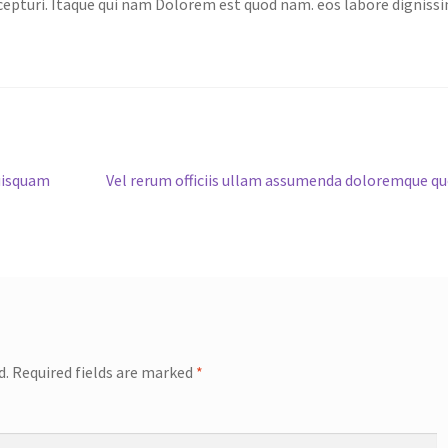
cepturi. Itaque qui nam Dolorem est quod nam. eos labore digniss
Next
uisquam
Vel rerum officiis ullam assumenda doloremque q
post:
d.
Required fields are marked
*