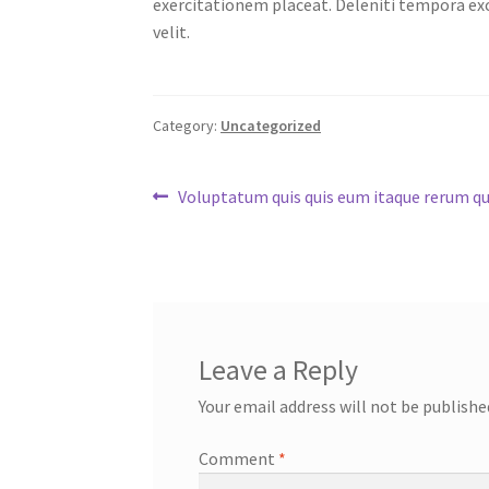
exercitationem placeat. Deleniti tempora ex
velit.
Category:
Uncategorized
Post
Previous
Voluptatum quis quis eum itaque rerum q
post:
navigation
Leave a Reply
Your email address will not be publishe
Comment
*