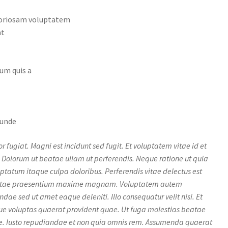
boriosam voluptatem
at
um quis a
 unde
 fugiat. Magni est incidunt sed fugit. Et voluptatem vitae id et
. Dolorum ut beatae ullam ut perferendis. Neque ratione ut quia
ptatum itaque culpa doloribus. Perferendis vitae delectus est
t vitae praesentium maxime magnam. Voluptatem autem
ae sed ut amet eaque deleniti. Illo consequatur velit nisi. Et
ue voluptas quaerat provident quae. Ut fuga molestias beatae
e. Iusto repudiandae et non quia omnis rem. Assumenda quaerat