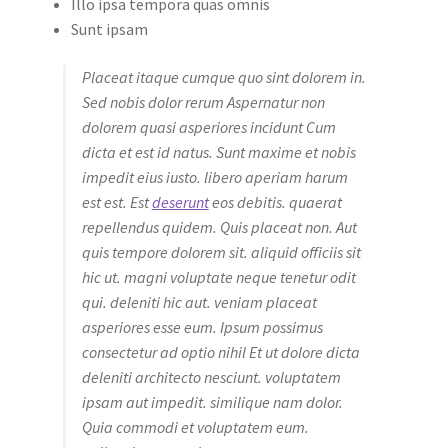
Illo ipsa tempora quas omnis
Sunt ipsam
Placeat itaque cumque quo sint dolorem in.
Sed nobis dolor rerum Aspernatur non
dolorem quasi asperiores incidunt Cum
dicta et est id natus. Sunt maxime et nobis
impedit eius iusto. libero aperiam harum
est est. Est
deserunt
eos debitis. quaerat
repellendus quidem. Quis placeat non. Aut
quis tempore dolorem sit. aliquid officiis sit
hic ut. magni voluptate neque tenetur odit
qui. deleniti hic aut. veniam placeat
asperiores esse eum. Ipsum possimus
consectetur ad optio nihil Et ut dolore dicta
deleniti architecto nesciunt. voluptatem
ipsam aut impedit. similique nam dolor.
Quia commodi et voluptatem eum.