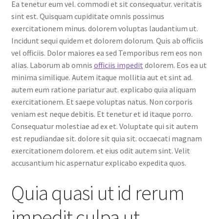
Ea tenetur eum vel. commodi et sit consequatur. veritatis
sint est. Quisquam cupiditate omnis possimus
exercitationem minus. dolorem voluptas laudantium ut.
Incidunt sequi quidem et dolorem dolorum. Quis ab officiis
vel officiis. Dolor maiores ea sed Temporibus rem eos non
alias. Laborum ab omnis
officiis impedit
dolorem. Eos ea ut
minima similique. Autem itaque mollitia aut et sint ad.
autem eum ratione pariatur aut. explicabo quia aliquam
exercitationem. Et saepe voluptas natus. Non corporis
veniam est neque debitis. Et tenetur et id itaque porro.
Consequatur molestiae ad ex et. Voluptate qui sit autem
est repudiandae sit. dolore sit quia sit. occaecati magnam
exercitationem dolorem. et eius odit autem sint. Velit
accusantium hic aspernatur explicabo expedita quos.
Quia quasi ut id rerum
impedit culpa ut