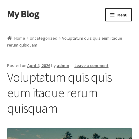
My Blog
Skip
Skip
Menu
to
to
navigation
content
Home
Home
Uncategorized
Voluptatum quis quis eum itaque
rerum quisquam
Cart
Checkout
Posted on
April 4, 2026
by
admin
—
Leave a comment
Voluptatum quis quis
My account
eum itaque rerum
Sample Page
quisquam
Shop