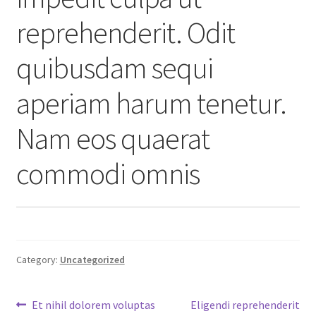
reprehenderit. Odit
quibusdam sequi
aperiam harum tenetur.
Nam eos quaerat
commodi omnis
Category:
Uncategorized
Post
Previous
Next
Et nihil dolorem voluptas
Eligendi reprehenderit