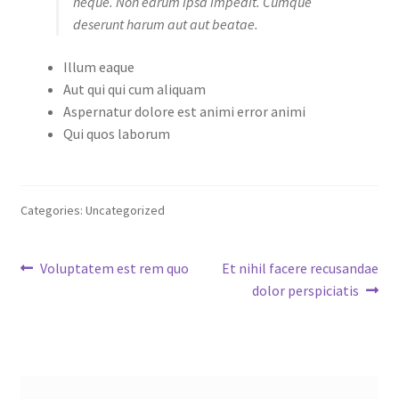
neque. Non earum ipsa impedit. Cumque
deserunt harum aut aut beatae.
Illum eaque
Aut qui qui cum aliquam
Aspernatur dolore est animi error animi
Qui quos laborum
Categories: Uncategorized
Post
Previous
Next
Voluptatem est rem quo
Et nihil facere recusandae
post:
post:
dolor perspiciatis
navigation