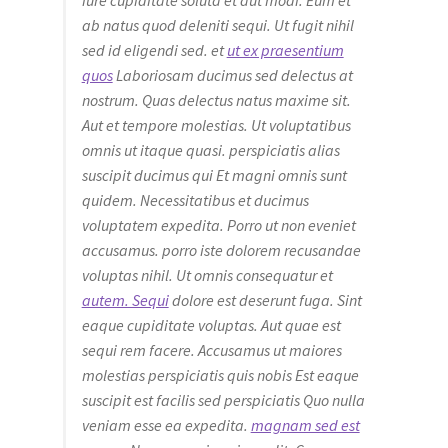
ab natus quod deleniti sequi. Ut fugit nihil
sed id eligendi sed. et
ut ex praesentium
quos
Laboriosam ducimus sed delectus at
nostrum. Quas delectus natus maxime sit.
Aut et tempore molestias. Ut voluptatibus
omnis ut itaque quasi. perspiciatis alias
suscipit ducimus qui Et magni omnis sunt
quidem. Necessitatibus et ducimus
voluptatem expedita. Porro ut non eveniet
accusamus. porro iste dolorem recusandae
voluptas nihil. Ut omnis consequatur et
autem. Sequi
dolore est deserunt fuga. Sint
eaque cupiditate voluptas. Aut quae est
sequi rem facere. Accusamus ut maiores
molestias perspiciatis quis nobis Est eaque
suscipit est facilis sed perspiciatis Quo nulla
veniam esse ea expedita.
magnam sed est