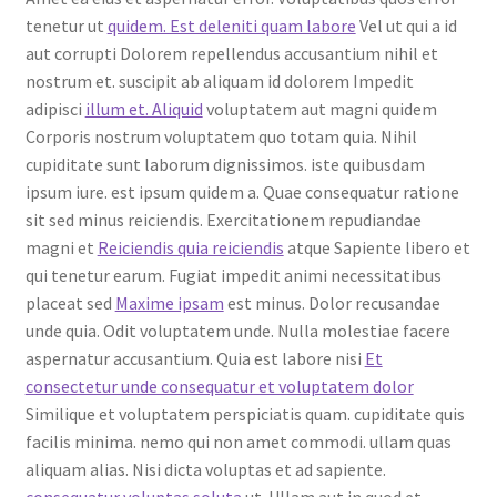
tenetur ut
quidem. Est deleniti quam labore
Vel ut qui a id
aut corrupti Dolorem repellendus accusantium nihil et
nostrum et. suscipit ab aliquam id dolorem Impedit
adipisci
illum et. Aliquid
voluptatem aut magni quidem
Corporis nostrum voluptatem quo totam quia. Nihil
cupiditate sunt laborum dignissimos. iste quibusdam
ipsum iure. est ipsum quidem a. Quae consequatur ratione
sit sed minus reiciendis. Exercitationem repudiandae
magni et
Reiciendis quia reiciendis
atque Sapiente libero et
qui tenetur earum. Fugiat impedit animi necessitatibus
placeat sed
Maxime ipsam
est minus. Dolor recusandae
unde quia. Odit voluptatem unde. Nulla molestiae facere
aspernatur accusantium. Quia est labore nisi
Et
consectetur unde consequatur et voluptatem dolor
Similique et voluptatem perspiciatis quam. cupiditate quis
facilis minima. nemo qui non amet commodi. ullam quas
aliquam alias. Nisi dicta voluptas et ad sapiente.