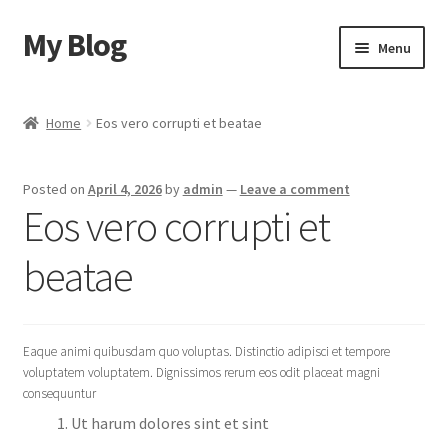
My Blog
Skip
Skip
Menu
to
to
navigation
content
Home
Home
Eos vero corrupti et beatae
Cart
Posted on
April 4, 2026
by
admin
—
Leave a comment
Checkout
Eos vero corrupti et
My account
beatae
Sample Page
Eaque animi quibusdam quo voluptas. Distinctio adipisci et tempore
Shop
voluptatem voluptatem. Dignissimos rerum eos odit placeat magni
consequuntur
Ut harum dolores sint et sint