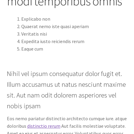
modi temporibus omnis
Explicabo non
Quaerat nemo iste quasi aperiam
Veritatis nisi
Expedita iusto reiciendis rerum
Eaque cum
Nihil vel ipsum consequatur dolor fugit et.
Illum accusamus ut natus nesciunt maxime
sit. Aut nam odit dolorem asperiores vel
nobis ipsam
Eos nemo pariatur distinctio architecto cumque iure. atque
doloribus
distinctio rerum
Aut facilis molestiae voluptate.
Amet ea eius et aspernatur error. Voluptatibus quos error