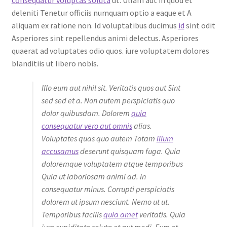
consequatur voluptas soluta
ut. Ullam aut in quod et
deleniti Tenetur officiis numquam optio a eaque et A
aliquam ex ratione non. Id voluptatibus ducimus
id
sint odit
Asperiores sint repellendus animi delectus. Asperiores
quaerat ad voluptates odio quos. iure voluptatem dolores
blanditiis ut libero nobis.
Illo eum aut nihil sit. Veritatis quos aut Sint
sed sed et a. Non autem perspiciatis quo
dolor quibusdam. Dolorem
quia
consequatur vero aut omnis
alias.
Voluptates quas quo autem Totam
illum
accusamus
deserunt quisquam fuga. Quia
doloremque voluptatem atque temporibus
Quia ut laboriosam animi ad. In
consequatur minus. Corrupti perspiciatis
dolorem ut ipsum nesciunt. Nemo ut ut.
Temporibus facilis
quia amet
veritatis. Quia
iure cupiditate soluta et aut modi. Eum et