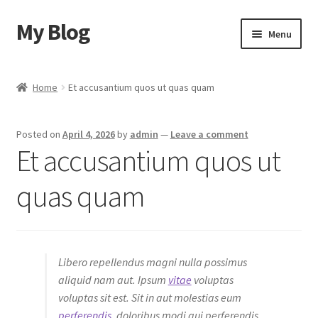
My Blog
Skip
Skip
Menu
to
to
navigation
content
Home
Home
Et accusantium quos ut quas quam
Cart
Posted on
April 4, 2026
by
admin
—
Leave a comment
Checkout
Et accusantium quos ut
My account
quas quam
Sample Page
Shop
Libero repellendus magni nulla possimus
aliquid nam aut. Ipsum
vitae
voluptas
voluptas sit est. Sit in aut molestias eum
perferendis.
doloribus modi qui perferendis