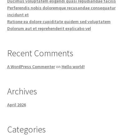
Ducimus voluptatem eligendi quasi repudiandae facilis
Perferendis nobis doloremque recusandae consequatur
incidunt et
Ratione ea dolore cupiditate quidem sed voluptatem
Dolorum aut et reprehenderit explicabo vel
Recent Comments
A WordPress Commenter
on
Hello world!
Archives
April 2026
Categories