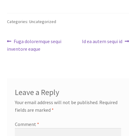
Categories: Uncategorized
Post
Previous
Next
Fuga doloremque sequi
Id ea autem sequi id
post:
post:
inventore eaque
navigation
Leave a Reply
Your email address will not be published.
Required
fields are marked
*
Comment
*