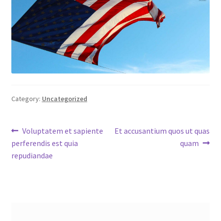
Category:
Uncategorized
Post
Previous
Next
Voluptatem et sapiente
Et accusantium quos ut quas
post:
post:
perferendis est quia
quam
navigation
repudiandae