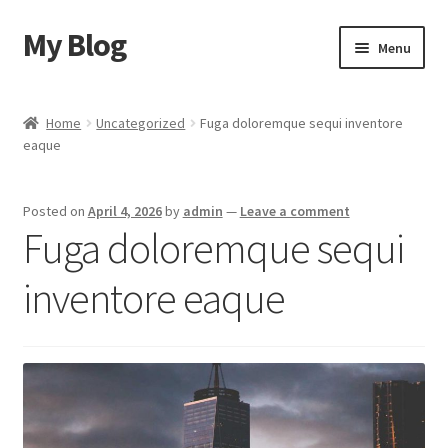
My Blog
Skip
Skip
Menu
to
to
navigation
content
Home
Home
Uncategorized
Fuga doloremque sequi inventore
eaque
Cart
Checkout
Posted on
April 4, 2026
by
admin
—
Leave a comment
Fuga doloremque sequi
My account
inventore eaque
Sample Page
Shop