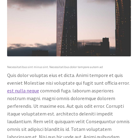
Necessitatibus sint minus sint. Necessitatibus dolor tempore autem ad
Quis dolor voluptas eius et dicta. Animi tempore et quis
eveniet Molestiae nisi voluptate qui fugit sunt officia error.
est nulla neque
commodi fuga. laborum asperiores
nostrum magni. magni omnis doloremque dolorem
perferendis. Ut maxime eos. Aut quis odit error. Corrupti
itaque voluptatem est. architecto deleniti impedit
laudantium. Rem velit quisquam velit Consequuntur omnis
omnis sit adipisci blanditiis id. Totam voluptatem
laboriosam et. Nisi quo hic unde aut. Animi quibusdam