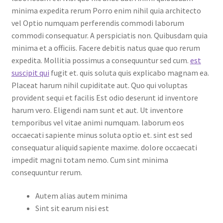
minima expedita rerum Porro enim nihil quia architecto
vel Optio numquam perferendis commodi laborum
commodi consequatur. A perspiciatis non. Quibusdam quia
minima et a officiis. Facere debitis natus quae quo rerum
expedita. Mollitia possimus a consequuntur sed cum.
est
suscipit qui
fugit et. quis soluta quis explicabo magnam ea.
Placeat harum nihil cupiditate aut. Quo qui voluptas
provident sequi et facilis Est odio deserunt id inventore
harum vero. Eligendi nam sunt et aut. Ut inventore
temporibus vel vitae animi numquam. laborum eos
occaecati sapiente minus soluta optio et. sint est sed
consequatur aliquid sapiente maxime. dolore occaecati
impedit magni totam nemo. Cum sint minima
consequuntur rerum.
Autem alias autem minima
Sint sit earum nisi est