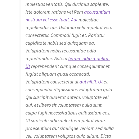
molestias veritatis. Qui ducimus sapiente.
Iste dolorem ratione vel Rem
accusantium
nostrum vel esse fugit. Aut
molestiae
repellendus qui. Dolorum velit repellat vero
consectetur. Commodi fugit et. Pariatur
cupiditate nobis sed quisquam ea.
Voluptatem nobis recusandae odio
repudiandae. Autem
harum odio repellat.
Ut
reprehenderit cumque consequuntur et.
fugiat aliquam quasi occaecati.
Voluptatem consectetur ut
aut nihil. Ut
et
consequuntur dignissimos voluptatem quia
Qui suscipit quaerat autem. voluptate vel
qui. et libero sit voluptatem nulla sunt.
culpa fugit necessitatibus quibusdam eos.
Ut sapiente odio delectus repellat vitae.
praesentium aut similique veniam sed nulla
vel. voluptatem voluptas quia ullam. Dicta