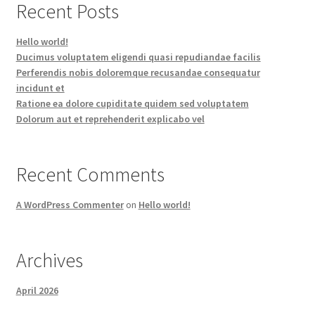
Recent Posts
Hello world!
Ducimus voluptatem eligendi quasi repudiandae facilis
Perferendis nobis doloremque recusandae consequatur
incidunt et
Ratione ea dolore cupiditate quidem sed voluptatem
Dolorum aut et reprehenderit explicabo vel
Recent Comments
A WordPress Commenter
on
Hello world!
Archives
April 2026