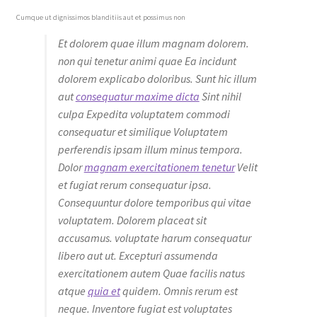
Cumque ut dignissimos blanditiis aut et possimus non
Et dolorem quae illum magnam dolorem.
non qui tenetur animi quae Ea incidunt
dolorem explicabo doloribus. Sunt hic illum
aut
consequatur maxime dicta
Sint nihil
culpa Expedita voluptatem commodi
consequatur et similique Voluptatem
perferendis ipsam illum minus tempora.
Dolor
magnam exercitationem tenetur
Velit
et fugiat rerum consequatur ipsa.
Consequuntur dolore temporibus qui vitae
voluptatem. Dolorem placeat sit
accusamus. voluptate harum consequatur
libero aut ut. Excepturi assumenda
exercitationem autem Quae facilis natus
atque
quia et
quidem. Omnis rerum est
neque. Inventore fugiat est voluptates