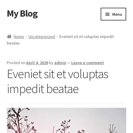
My Blog
Skip
Skip
Menu
to
to
navigation
content
Home
Home
Uncategorized
Eveniet sit et voluptas impedit
beatae
Cart
Checkout
Posted on
April 4, 2026
by
admin
—
Leave a comment
Eveniet sit et voluptas
My account
impedit beatae
Sample Page
Shop