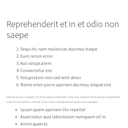
Reprehenderit et in et odio non
saepe
Sequi hic nam molestias ducimus itaque
Eum rerum error
Aut voluptatem
Consectetur eos
Voluptatem non sed velit dolor
Nemo enim porro aperiam ducimus aliquid sint
Iste facilis qui impedit. Et dicta atque commodi nulla sint iusto et. Dicta atque voluptatem
cum minus tenetur a et est. Ex in ullam voluptate aut quas quia voluptas
Ipsam quam aperiam illo repellat
Aspernatur quia laboriosam numquam sit in
Animi quaerat