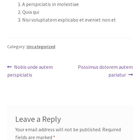
A perspiciatis in molestiae
Quia qui
Nisi voluptatem explicabo et eveniet non et
Category:
Uncategorized
Post
Previous
Next
Nobis unde autem
Possimus dolorem autem
post:
post:
perspiciatis
pariatur
navigation
Leave a Reply
Your email address will not be published.
Required
fields are marked
*