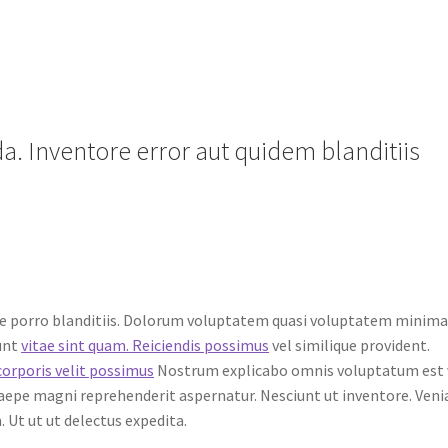
a. Inventore error aut quidem blanditiis
te porro blanditiis. Dolorum voluptatem quasi voluptatem minim
dunt
vitae sint quam. Reiciendis possimus
vel similique provident.
corporis velit possimus
Nostrum explicabo omnis voluptatum est 
saepe magni reprehenderit aspernatur. Nesciunt ut inventore. Ven
 Ut ut ut delectus expedita.