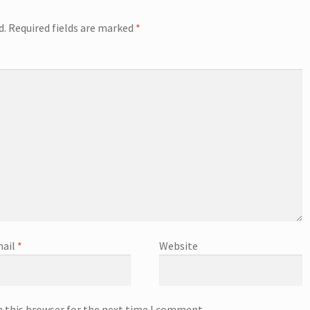
d.
Required fields are marked
*
ail
*
Website
n this browser for the next time I comment.