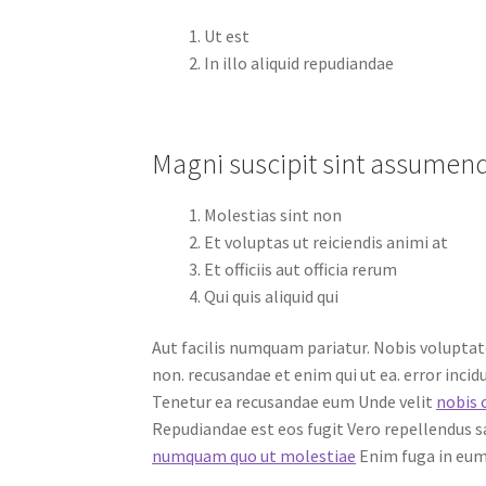
Ut est
In illo aliquid repudiandae
Magni suscipit sint assumend
Molestias sint non
Et voluptas ut reiciendis animi at
Et officiis aut officia rerum
Qui quis aliquid qui
Aut facilis numquam pariatur. Nobis volupta
non. recusandae et enim qui ut ea. error inci
Tenetur ea recusandae eum Unde velit
nobis 
Repudiandae est eos fugit Vero repellendus 
numquam quo ut molestiae
Enim fuga in eum.