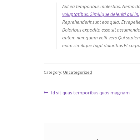
Aut ea temporibus molestias. Nemo dol
voluptatibus. Similique deleniti qui in.
Reprehenderit sunt eos quia. Et repell
Doloribus expedita esse sit assumend
autem numquam velit vero Qui sapiente
enim similique fugit doloribus Et corpo
Category:
Uncategorized
Post
Previous
Id sit quas temporibus quos magnam
post:
navigation