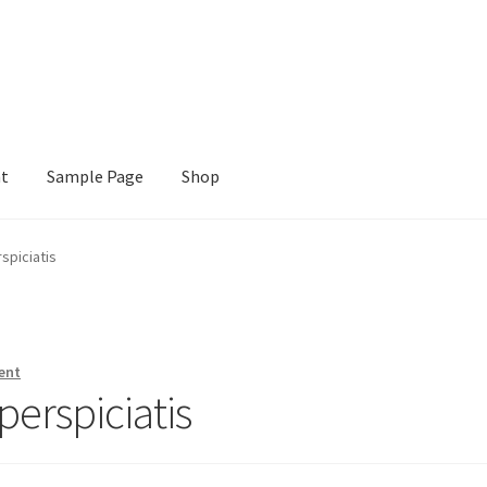
nt
Sample Page
Shop
e
Shop
spiciatis
ent
erspiciatis