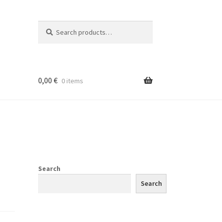
Search
Search
for:
0,00
€
0 items
Search
Search