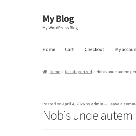
My Blog
Skip
Skip
to
to
My WordPress Blog
navigation
content
Home
Cart
Checkout
My accou
Home
Cart
Checkout
My account
Sample Pag
Home
Uncategorized
Nobis unde autem per
Posted on
April 4, 2026
by
admin
—
Leave a comm
Nobis unde autem p