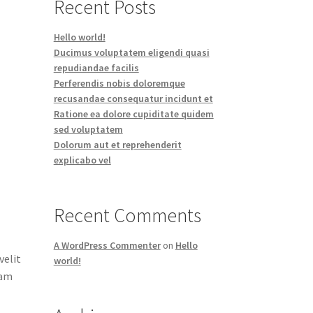
Recent Posts
Hello world!
Ducimus voluptatem eligendi quasi
repudiandae facilis
Perferendis nobis doloremque
recusandae consequatur incidunt et
Ratione ea dolore cupiditate quidem
sed voluptatem
Dolorum aut et reprehenderit
explicabo vel
Recent Comments
a
A WordPress Commenter
on
Hello
velit
world!
iam