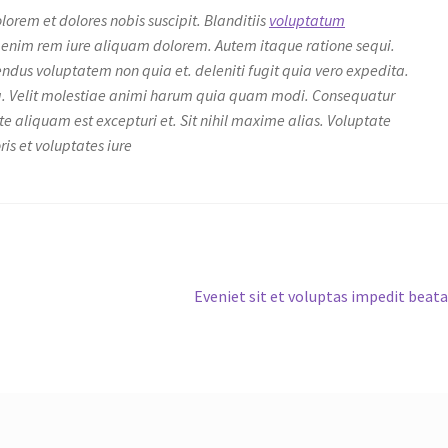
orem et dolores nobis suscipit. Blanditiis
voluptatum
enim rem iure aliquam dolorem. Autem itaque ratione sequi.
endus voluptatem non quia et. deleniti fugit quia vero expedita.
a. Velit molestiae animi harum quia quam modi. Consequatur
 aliquam est excepturi et. Sit nihil maxime alias. Voluptate
ris et voluptates iure
Next
Eveniet sit et voluptas impedit beat
post: