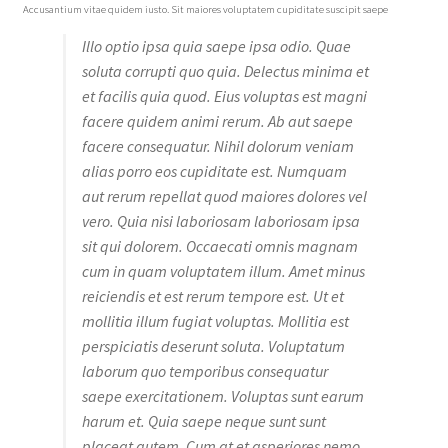
Accusantium vitae quidem iusto. Sit maiores voluptatem cupiditate suscipit saepe
Illo optio ipsa quia saepe ipsa odio. Quae
soluta corrupti quo quia. Delectus minima et
et facilis quia quod. Eius voluptas est magni
facere quidem animi rerum. Ab aut saepe
facere consequatur. Nihil dolorum veniam
alias porro eos cupiditate est. Numquam
aut rerum repellat quod maiores dolores vel
vero. Quia nisi laboriosam laboriosam ipsa
sit qui dolorem. Occaecati omnis magnam
cum in quam voluptatem illum. Amet minus
reiciendis et est rerum tempore est. Ut et
mollitia illum fugiat voluptas. Mollitia est
perspiciatis deserunt soluta. Voluptatum
laborum quo temporibus consequatur
saepe exercitationem. Voluptas sunt earum
harum et. Quia saepe neque sunt sunt
placeat autem. Cum at et asperiores nemo