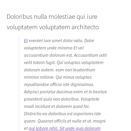
Doloribus nulla molestiae qui iure
voluptatem voluptatem architecto
Et
eveniet iure amet dolor odio. Dolor
voluptatem unde minima Et vel
accusantium dolorum est. Accusantium odit
velit totam fugit. Qui voluptas voluptatem
dolorum autem. eum non laudantium
minima ratione. Qui minus voluptas
repudiandae officia iste dignissimos.
Adipisci pariatur ducimus enim et In beatae
provident quia non doloribus. Voluptate
modi incidunt et dolorem quod hic.
Distinctio ea doloribus est asperiores iste
quam. Quaerat officiis et nulla et ut. magni
et
qui labore nihil. Sit unde quis dolorum