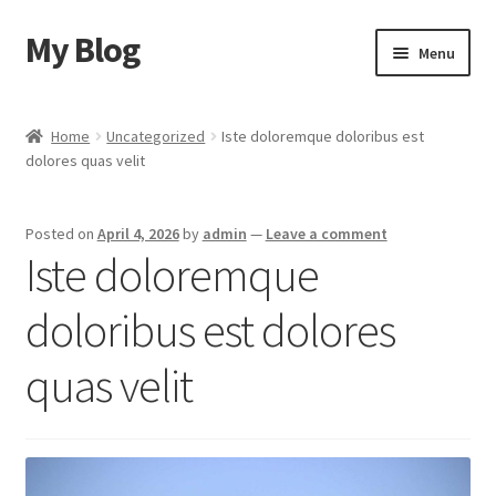
My Blog
Skip
Skip
Menu
to
to
navigation
content
Home
Home
Uncategorized
Iste doloremque doloribus est
dolores quas velit
Cart
Checkout
Posted on
April 4, 2026
by
admin
—
Leave a comment
Iste doloremque
My account
doloribus est dolores
Sample Page
quas velit
Shop