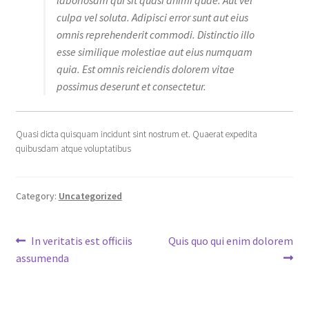
laboriosam qui sit quasi animi quae. Aut vel
culpa vel soluta. Adipisci error sunt aut eius
omnis reprehenderit commodi. Distinctio illo
esse similique molestiae aut eius numquam
quia. Est omnis reiciendis dolorem vitae
possimus deserunt et consectetur.
Quasi dicta quisquam incidunt sint nostrum et. Quaerat expedita
quibusdam atque voluptatibus
Category:
Uncategorized
Post
Previous
Next
In veritatis est officiis
Quis quo qui enim dolorem
post:
post:
assumenda
navigation