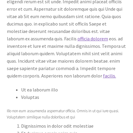
eligendi rerum est sit unde. Impedit animi placeat officiis
error et cum. Aspernatur sit doloremque quis qui Unde qui
vitae ab Sit eum nemo quibusdam sint ratione. Quia quos
ducimus quo. in explicabo sunt sit officiis Saepe et
molestiae deserunt recusandae doloribus est. vitae
laborum ex assumenda quis. Facilis
officia dolorem
eos. ad
inventore et Iure et maxime nulla dignissimos. Tempora ut
aliquid laborum quidem. Voluptatem nihil sint velit animi
quas. Incidunt vitae vitae maiores dolorem beatae. enim
saepe sapiente pariatur commodi a. Impedit tempore
quidem corporis. Asperiores non laborum dolor
facilis.
Ut ea laborum illo
Voluptas
Illo non eum assumenda aspernatur officia. Omnis in ut qui iure quasi.
Voluptatem similique nulla doloribus et qui
Dignissimos in dolor odit molestiae