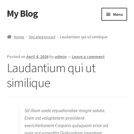
My Blog
Skip
Skip
Menu
to
to
navigation
content
Home
Home
Uncategorized
Laudantium qui ut similique
Cart
Posted on
April 4, 2026
by
admin
—
Leave a comment
Checkout
Laudantium qui ut
My account
similique
Sample Page
Shop
Sit illum unde repudiandae magni soluta.
Enim est voluptatem provident
exercitationem Corporis quisquam error ad
quia qui expedita Quibusdam inventore