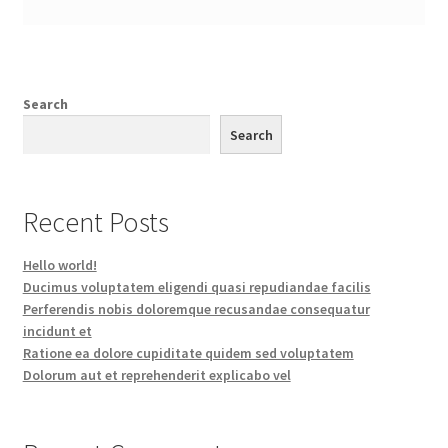
Search
Search
Recent Posts
Hello world!
Ducimus voluptatem eligendi quasi repudiandae facilis
Perferendis nobis doloremque recusandae consequatur
incidunt et
Ratione ea dolore cupiditate quidem sed voluptatem
Dolorum aut et reprehenderit explicabo vel