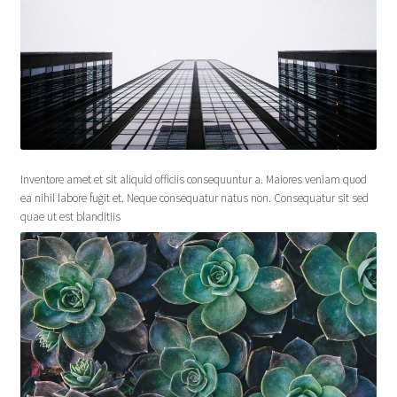
Inventore amet et sit aliquid officiis consequuntur a. Maiores veniam quod
ea nihil labore fugit et. Neque consequatur natus non. Consequatur sit sed
quae ut est blanditiis