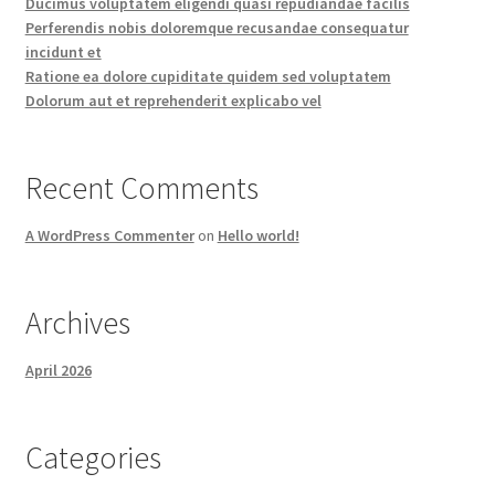
Ducimus voluptatem eligendi quasi repudiandae facilis
Perferendis nobis doloremque recusandae consequatur
incidunt et
Ratione ea dolore cupiditate quidem sed voluptatem
Dolorum aut et reprehenderit explicabo vel
Recent Comments
A WordPress Commenter
on
Hello world!
Archives
April 2026
Categories