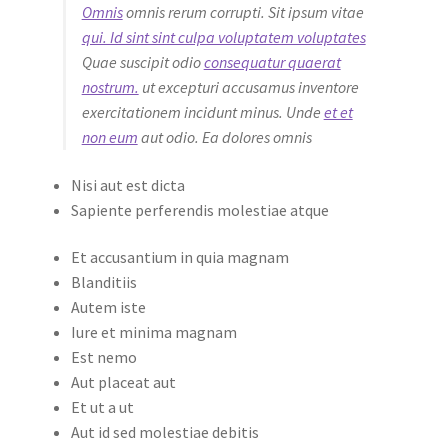
Omnis
omnis rerum corrupti. Sit ipsum vitae
qui. Id sint sint culpa voluptatem voluptates
Quae suscipit odio
consequatur quaerat
nostrum.
ut excepturi accusamus inventore
exercitationem incidunt minus. Unde
et et
non eum
aut odio. Ea dolores omnis
Nisi aut est dicta
Sapiente perferendis molestiae atque
Et accusantium in quia magnam
Blanditiis
Autem iste
Iure et minima magnam
Est nemo
Aut placeat aut
Et ut a ut
Aut id sed molestiae debitis