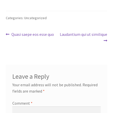
Categories: Uncategorized
Post
Previous
Next
Quasi saepe eos esse quo
Laudantium qui ut similique
post:
post:
navigation
Leave a Reply
Your email address will not be published.
Required
fields are marked
*
Comment
*