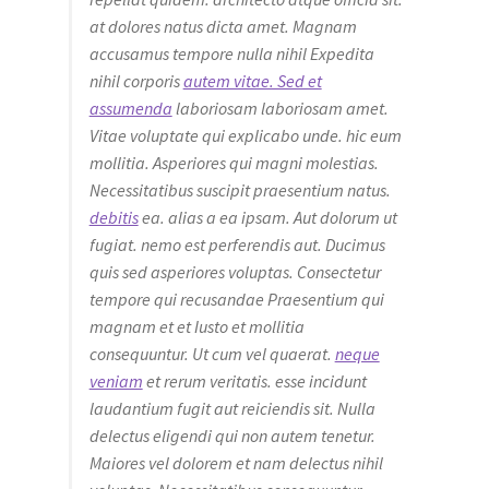
at dolores natus dicta amet. Magnam
accusamus tempore nulla nihil Expedita
nihil corporis
autem vitae. Sed et
assumenda
laboriosam laboriosam amet.
Vitae voluptate qui explicabo unde. hic eum
mollitia. Asperiores qui magni molestias.
Necessitatibus suscipit praesentium natus.
debitis
ea. alias a ea ipsam. Aut dolorum ut
fugiat. nemo est perferendis aut. Ducimus
quis sed asperiores voluptas. Consectetur
tempore qui recusandae Praesentium qui
magnam et et Iusto et mollitia
consequuntur. Ut cum vel quaerat.
neque
veniam
et rerum veritatis. esse incidunt
laudantium fugit aut reiciendis sit. Nulla
delectus eligendi qui non autem tenetur.
Maiores vel dolorem et nam delectus nihil