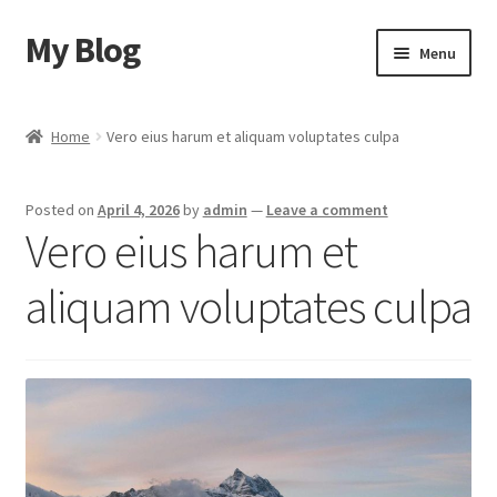
My Blog
Skip
Skip
Menu
to
to
navigation
content
Home
Home
Vero eius harum et aliquam voluptates culpa
Cart
Posted on
April 4, 2026
by
admin
—
Leave a comment
Checkout
Vero eius harum et
My account
aliquam voluptates culpa
Sample Page
Shop