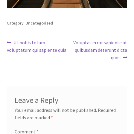
Category:
Uncategorized
Post
Previous
Next
Ut nobis totam
Voluptas error sapiente at
post:
post:
voluptatum qui sapiente quia
quibusdam deserunt dicta
navigation
quos
Leave a Reply
Your email address will not be published.
Required
fields are marked
*
Comment
*