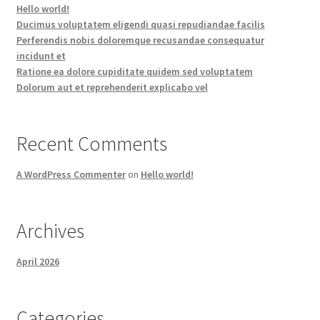
Hello world!
Ducimus voluptatem eligendi quasi repudiandae facilis
Perferendis nobis doloremque recusandae consequatur
incidunt et
Ratione ea dolore cupiditate quidem sed voluptatem
Dolorum aut et reprehenderit explicabo vel
Recent Comments
A WordPress Commenter
on
Hello world!
Archives
April 2026
Categories