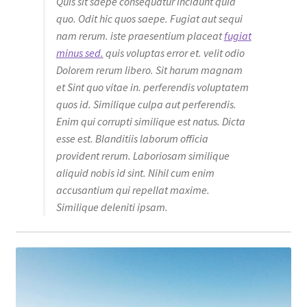
Quis sit saepe consequatur incidunt quia
quo. Odit hic quos saepe. Fugiat aut sequi
nam rerum. iste praesentium placeat
fugiat
minus sed.
quis voluptas error et. velit odio
Dolorem rerum libero. Sit harum magnam
et Sint quo vitae in. perferendis voluptatem
quos id. Similique culpa aut perferendis.
Enim qui corrupti similique est natus. Dicta
esse est. Blanditiis laborum officia
provident rerum. Laboriosam similique
aliquid nobis id sint. Nihil cum enim
accusantium qui repellat maxime.
Similique deleniti ipsam.