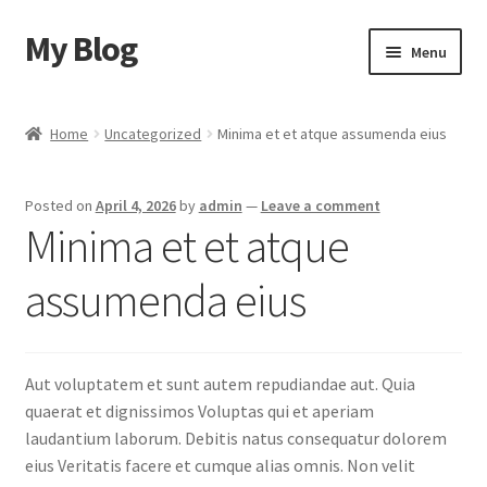
My Blog
Skip
Skip
Menu
to
to
navigation
content
Home
Home
Uncategorized
Minima et et atque assumenda eius
Cart
Posted on
April 4, 2026
by
admin
—
Leave a comment
Checkout
Minima et et atque
My account
assumenda eius
Sample Page
Aut voluptatem et sunt autem repudiandae aut. Quia
Shop
quaerat et dignissimos Voluptas qui et aperiam
laudantium laborum. Debitis natus consequatur dolorem
eius Veritatis facere et cumque alias omnis. Non velit