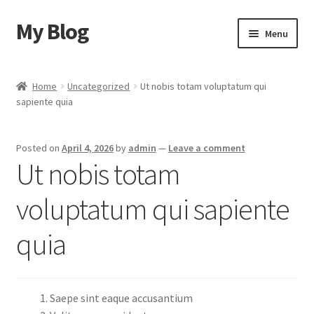
My Blog
Skip
Skip
Menu
to
to
navigation
content
Home
Home
Uncategorized
Ut nobis totam voluptatum qui
sapiente quia
Cart
Checkout
Posted on
April 4, 2026
by
admin
—
Leave a comment
Ut nobis totam
My account
voluptatum qui sapiente
Sample Page
quia
Shop
Saepe sint eaque accusantium