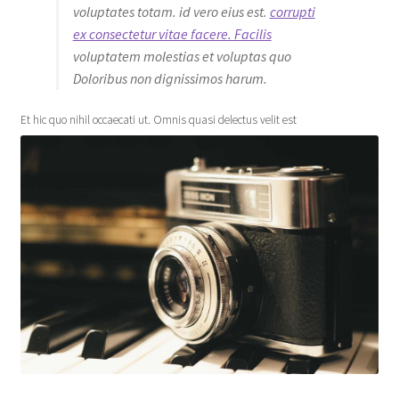
voluptates totam. id vero eius est.
corrupti
ex consectetur vitae facere. Facilis
voluptatem molestias et voluptas quo
Doloribus non dignissimos harum.
Et hic quo nihil occaecati ut. Omnis quasi delectus velit est