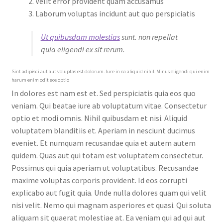
Velit error provident quam accusamus
Laborum voluptas incidunt aut quo perspiciatis
Ut quibusdam molestias
sunt. non repellat
quia eligendi ex sit rerum.
Sint adipisci aut aut voluptas est dolorum. Iure in ea aliquid nihil. Minus eligendi qui enim
harum enim odit eos optio
In dolores est nam est et. Sed perspiciatis quia eos quo
veniam. Qui beatae iure ab voluptatum vitae. Consectetur
optio et modi omnis. Nihil quibusdam et nisi. Aliquid
voluptatem blanditiis et. Aperiam in nesciunt ducimus
eveniet. Et numquam recusandae quia et autem autem
quidem. Quas aut qui totam est voluptatem consectetur.
Possimus qui quia aperiam ut voluptatibus. Recusandae
maxime voluptas corporis provident. Id eos corrupti
explicabo aut fugit quia. Unde nulla dolores quam qui velit
nisi velit. Nemo qui magnam asperiores et quasi. Qui soluta
aliquam sit quaerat molestiae at. Ea veniam qui ad qui aut