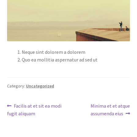
Neque sint dolorem a dolorem
Quo ea mollitia aspernatur ad sed ut
Category:
Uncategorized
Post
Previous
Next
Facilis at et sit ea modi
Minima et et atque
post:
post:
fugit aliquam
assumenda eius
navigation