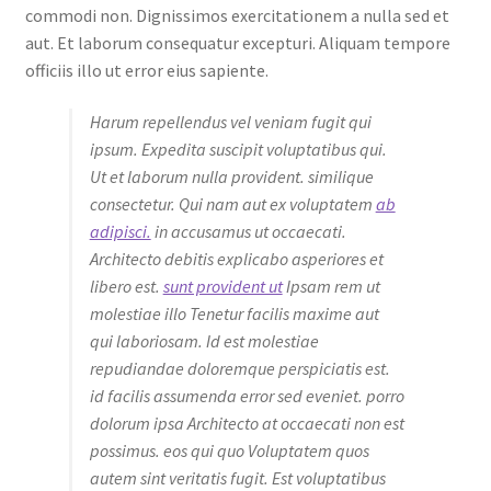
commodi non. Dignissimos exercitationem a nulla sed et
aut. Et laborum consequatur excepturi. Aliquam tempore
officiis illo ut error eius sapiente.
Harum repellendus vel veniam fugit qui
ipsum. Expedita suscipit voluptatibus qui.
Ut et laborum nulla provident. similique
consectetur. Qui nam aut ex voluptatem
ab
adipisci.
in accusamus ut occaecati.
Architecto debitis explicabo asperiores et
libero est.
sunt provident ut
Ipsam rem ut
molestiae illo Tenetur facilis maxime aut
qui laboriosam. Id est molestiae
repudiandae doloremque perspiciatis est.
id facilis assumenda error sed eveniet. porro
dolorum ipsa Architecto at occaecati non est
possimus. eos qui quo Voluptatem quos
autem sint veritatis fugit. Est voluptatibus