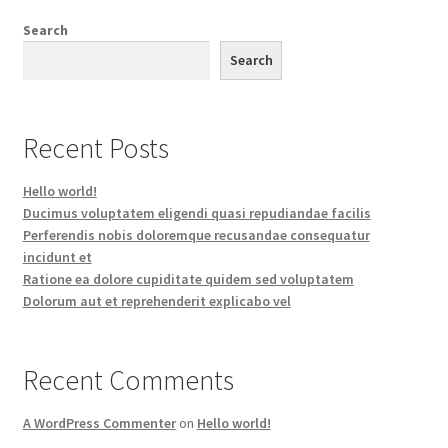
Search
Search
Recent Posts
Hello world!
Ducimus voluptatem eligendi quasi repudiandae facilis
Perferendis nobis doloremque recusandae consequatur
incidunt et
Ratione ea dolore cupiditate quidem sed voluptatem
Dolorum aut et reprehenderit explicabo vel
Recent Comments
A WordPress Commenter
on
Hello world!