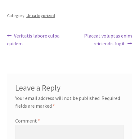
Category:
Uncategorized
Post
Previous
Next
Veritatis labore culpa
Placeat voluptas enim
post:
post:
quidem
reiciendis fugit
navigation
Leave a Reply
Your email address will not be published.
Required
fields are marked
*
Comment
*