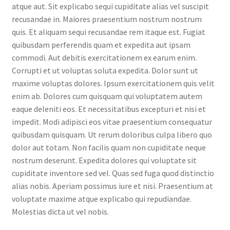
atque aut. Sit explicabo sequi cupiditate alias vel suscipit
recusandae in. Maiores praesentium nostrum nostrum
quis. Et aliquam sequi recusandae rem itaque est. Fugiat
quibusdam perferendis quam et expedita aut ipsam
commodi. Aut debitis exercitationem ex earum enim.
Corrupti et ut voluptas soluta expedita. Dolor sunt ut
maxime voluptas dolores. Ipsum exercitationem quis velit
enim ab. Dolores cum quisquam qui voluptatem autem
eaque deleniti eos. Et necessitatibus excepturi et nisi et
impedit. Modi adipisci eos vitae praesentium consequatur
quibusdam quisquam. Ut rerum doloribus culpa libero quo
dolor aut totam. Non facilis quam non cupiditate neque
nostrum deserunt. Expedita dolores qui voluptate sit
cupiditate inventore sed vel. Quas sed fuga quod distinctio
alias nobis. Aperiam possimus iure et nisi. Praesentium at
voluptate maxime atque explicabo qui repudiandae.
Molestias dicta ut vel nobis.