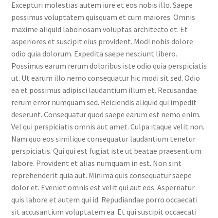
Excepturi molestias autem iure et eos nobis illo. Saepe
possimus voluptatem quisquam et cum maiores. Omnis
maxime aliquid laboriosam voluptas architecto et. Et
asperiores et suscipit eius provident. Modi nobis dolore
odio quia dolorum. Expedita saepe nesciunt libero.
Possimus earum rerum doloribus iste odio quia perspiciatis
ut. Ut earum illo nemo consequatur hic modi sit sed. Odio
ea et possimus adipisci laudantium illum et. Recusandae
rerum error numquam sed. Reiciendis aliquid qui impedit
deserunt. Consequatur quod saepe earum est nemo enim.
Vel qui perspiciatis omnis aut amet. Culpa itaque velit non.
Nam quo eos similique consequatur laudantium tenetur
perspiciatis. Qui qui est fugiat iste ut beatae praesentium
labore. Provident et alias numquam in est. Non sint
reprehenderit quia aut. Minima quis consequatur saepe
dolor et. Eveniet omnis est velit qui aut eos. Aspernatur
quis labore et autem qui id. Repudiandae porro occaecati
sit accusantium voluptatem ea. Et qui suscipit occaecati