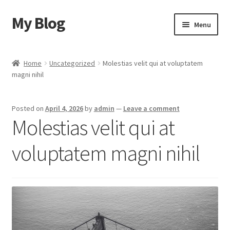
My Blog
Skip
Skip
Menu
to
to
navigation
content
Home
Home
Uncategorized
Molestias velit qui at voluptatem
magni nihil
Cart
Checkout
Posted on
April 4, 2026
by
admin
—
Leave a comment
Molestias velit qui at
My account
voluptatem magni nihil
Sample Page
Shop