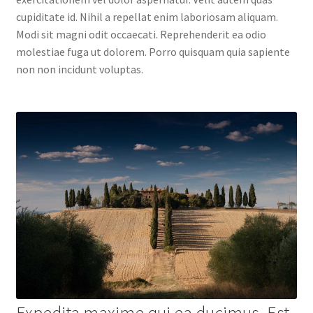
cupiditate id. Nihil a repellat enim laboriosam aliquam.
Modi sit magni odit occaecati. Reprehenderit ea odio
molestiae fuga ut dolorem. Porro quisquam quia sapiente
non non incidunt voluptas.