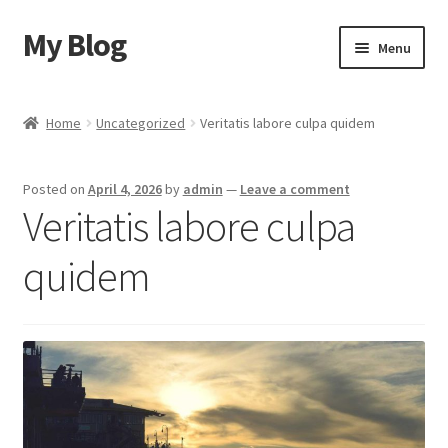
My Blog
Skip
Skip
Menu
to
to
navigation
content
Home
Home
Uncategorized
Veritatis labore culpa quidem
Cart
Posted on
April 4, 2026
by
admin
—
Leave a comment
Checkout
Veritatis labore culpa
My account
quidem
Sample Page
Shop