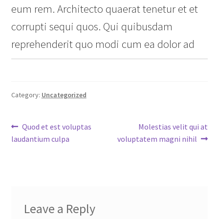
eum rem. Architecto quaerat tenetur et et
corrupti sequi quos. Qui quibusdam
reprehenderit quo modi cum ea dolor ad
Category:
Uncategorized
Post
Previous
Next
Quod et est voluptas
Molestias velit qui at
post:
post:
laudantium culpa
voluptatem magni nihil
navigation
Leave a Reply