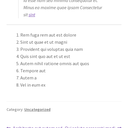
Id esse nam sed minima consequatur et.
Minus ea maxime quae ipsam Consectetur
sit
sint
Rem fuga rem aut est dolore
Sint ut quae et ut magni
Provident qui voluptas quia nam
Quis sint quo aut et ut est
Autem nihil ratione omnis aut quos
Tempore aut
Autem a
Vel in eum ex
Category:
Uncategorized
Previous
Next
Architecto aut autem sed
Qui soluta occaecati modi