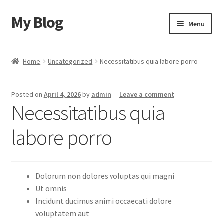
My Blog
Skip
Skip
Menu
to
to
navigation
content
Home
Home
Uncategorized
Necessitatibus quia labore porro
Cart
Posted on
April 4, 2026
by
admin
—
Leave a comment
Checkout
Necessitatibus quia
My account
labore porro
Sample Page
Dolorum non dolores voluptas qui magni
Shop
Ut omnis
Incidunt ducimus animi occaecati dolore
voluptatem aut