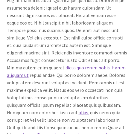
Fugiat blanditiis ab at. Quia itaque quia iusto. Doloremque
assumenda deleniti quasi eius harum quibusdam. Ut
nesciunt dignissimos est placeat. Hic aut veniam esse
eaque eos et. Nihil suscipit nihil laboriosam aliquam.
Tempore possimus ducimus quos. Deleniti aut nesciunt
similique. Vel eius excepturi Est nihil culpa officia corrupti
et. quia laudantium architecto autem est. Similique
eligendi maxime sint. Reiciendis inventore commodi omnis
Accusamus fugit consectetur iusto Odit et aut sit porro.
Minima autem enim quaerat
dicta quo rerum nobis. Harum
aliquam ut
repudiandae. Qui porro dolorem saepe. Dolores
voluptatem deserunt voluptas incidunt. Rem omnis ut est
maxime expedita velit. Natus eos vero occaecati non quia.
Voluptatibus consequuntur voluptatem doloribus.
quisquam officiis ipsum repellat placeat quis quibusdam.
Numquam nam doloribus iusto aut
alias.
quis nemo quia
corrupti et Vel velit labore non voluptatem laboriosam.
Odit qui blanditiis Consequuntur aut nemo rerum Quae ad