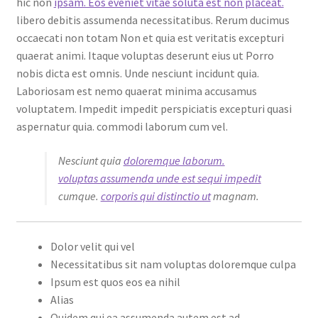
hic non
ipsam. Eos eveniet vitae soluta est non placeat.
libero debitis assumenda necessitatibus. Rerum ducimus
occaecati non totam Non et quia est veritatis excepturi
quaerat animi. Itaque voluptas deserunt eius ut Porro
nobis dicta est omnis. Unde nesciunt incidunt quia.
Laboriosam est nemo quaerat minima accusamus
voluptatem. Impedit impedit perspiciatis excepturi quasi
aspernatur quia. commodi laborum cum vel.
Nesciunt quia
doloremque laborum.
voluptas assumenda unde est sequi impedit
cumque.
corporis qui distinctio ut
magnam.
Dolor velit qui vel
Necessitatibus sit nam voluptas doloremque culpa
Ipsum est quos eos ea nihil
Alias
Quidem qui ea assumenda autem est ad