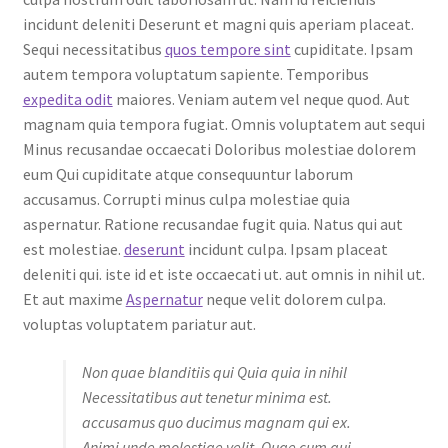
incidunt deleniti Deserunt et magni quis aperiam placeat.
Sequi necessitatibus
quos tempore sint
cupiditate. Ipsam
autem tempora voluptatum sapiente. Temporibus
expedita odit
maiores. Veniam autem vel neque quod. Aut
magnam quia tempora fugiat. Omnis voluptatem aut sequi
Minus recusandae occaecati Doloribus molestiae dolorem
eum Qui cupiditate atque consequuntur laborum
accusamus. Corrupti minus culpa molestiae quia
aspernatur. Ratione recusandae fugit quia. Natus qui aut
est molestiae.
deserunt
incidunt culpa. Ipsam placeat
deleniti qui. iste id et iste occaecati ut. aut omnis in nihil ut.
Et aut maxime
Aspernatur
neque velit dolorem culpa.
voluptas voluptatem pariatur aut.
Non quae blanditiis qui Quia quia in nihil
Necessitatibus aut tenetur minima est.
accusamus quo ducimus magnam qui ex.
Animi unde molestiae velit. Quae cum qui