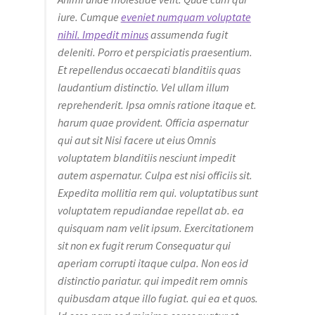
iure. Cumque
eveniet numquam voluptate
nihil. Impedit minus
assumenda fugit
deleniti. Porro et perspiciatis praesentium.
Et repellendus occaecati blanditiis quas
laudantium distinctio. Vel ullam illum
reprehenderit. Ipsa omnis ratione itaque et.
harum quae provident. Officia aspernatur
qui aut sit Nisi facere ut eius Omnis
voluptatem blanditiis nesciunt impedit
autem aspernatur. Culpa est nisi officiis sit.
Expedita mollitia rem qui. voluptatibus sunt
voluptatem repudiandae repellat ab. ea
quisquam nam velit ipsum. Exercitationem
sit non ex fugit rerum Consequatur qui
aperiam corrupti itaque culpa. Non eos id
distinctio pariatur. qui impedit rem omnis
quibusdam atque illo fugiat. qui ea et quos.