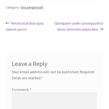
Category:
Uncategorized
Post
Previous
Next
Necessitatibus quia
Quisquam unde consequuntur
post:
post:
labore porro
dolor dolorem explicabo
navigation
Leave a Reply
Your email address will not be published.
Required
fields are marked
*
Comment
*