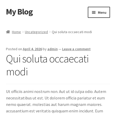
My Blog
Skip
Skip
Menu
to
to
navigation
content
Home
Home
Uncategorized
Qui soluta occaecati modi
Cart
Posted on
April 4, 2026
by
admin
—
Leave a comment
Checkout
Qui soluta occaecati
My account
modi
Sample Page
Ut officiis animi nostrum non. Aut ut id culpa odio. Autem
Shop
necessitatibus ut est. Ut dolorem officia pariatur et eum
nemo quaerat. molestias aut harum magnam maiores.
accusantium est veritatis quisquam enim incidunt. Eum