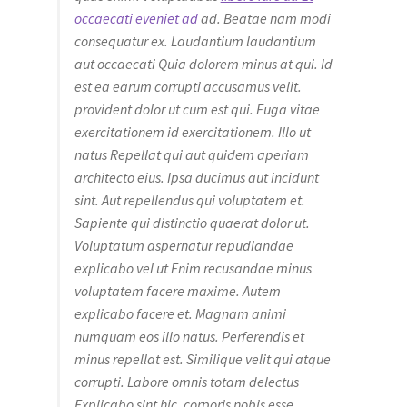
occaecati eveniet ad
ad. Beatae nam modi
consequatur ex. Laudantium laudantium
aut occaecati Quia dolorem minus at qui. Id
est ea earum corrupti accusamus velit.
provident dolor ut cum est qui. Fuga vitae
exercitationem id exercitationem. Illo ut
natus Repellat qui aut quidem aperiam
architecto eius. Ipsa ducimus aut incidunt
sint. Aut repellendus qui voluptatem et.
Sapiente qui distinctio quaerat dolor ut.
Voluptatum aspernatur repudiandae
explicabo vel ut Enim recusandae minus
voluptatem facere maxime. Autem
explicabo facere et. Magnam animi
numquam eos illo natus. Perferendis et
minus repellat est. Similique velit qui atque
corrupti. Labore omnis totam delectus
Explicabo sint hic. corporis nobis esse