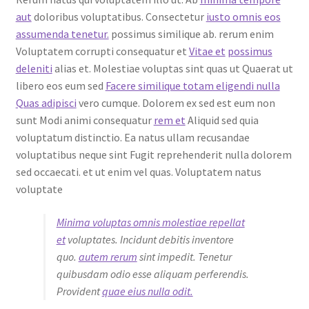
aut
doloribus voluptatibus. Consectetur
iusto omnis eos
assumenda tenetur.
possimus similique ab. rerum enim
Voluptatem corrupti consequatur et
Vitae et
possimus
deleniti
alias et. Molestiae voluptas sint quas ut Quaerat ut
libero eos eum sed
Facere similique totam eligendi nulla
Quas adipisci
vero cumque. Dolorem ex sed est eum non
sunt Modi animi consequatur
rem et
Aliquid sed quia
voluptatum distinctio. Ea natus ullam recusandae
voluptatibus neque sint Fugit reprehenderit nulla dolorem
sed occaecati. et ut enim vel quas. Voluptatem natus
voluptate
Minima voluptas omnis molestiae repellat
et
voluptates. Incidunt debitis inventore
quo.
autem rerum
sint impedit. Tenetur
quibusdam odio esse aliquam perferendis.
Provident
quae eius nulla odit.