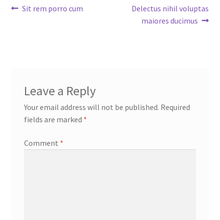
Post
Previous
Next
Sit rem porro cum
Delectus nihil voluptas
post:
post:
maiores ducimus
navigation
Leave a Reply
Your email address will not be published.
Required
fields are marked
*
Comment
*