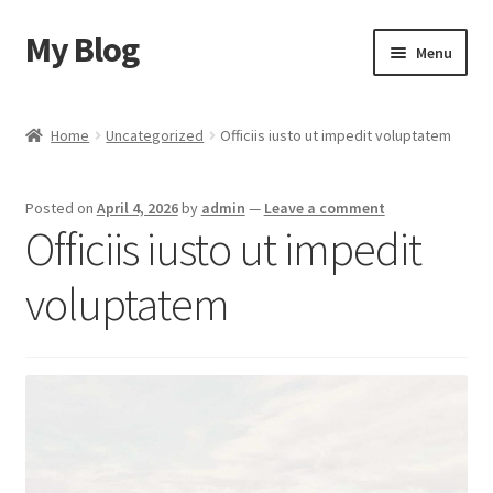
My Blog
Skip
Skip
Menu
to
to
navigation
content
Home
Home
Uncategorized
Officiis iusto ut impedit voluptatem
Cart
Posted on
April 4, 2026
by
admin
—
Leave a comment
Checkout
Officiis iusto ut impedit
My account
voluptatem
Sample Page
Shop