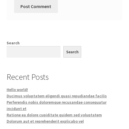
Search
Search
Recent Posts
Hello world!
Ducimus voluptatem eligendi quasi repudiandae facilis
Perferendis nobis doloremque recusandae consequatur
incidunt et
Ratione ea dolore cupiditate quidem sed voluptatem
Dolorum aut et reprehenderit explicabo vel