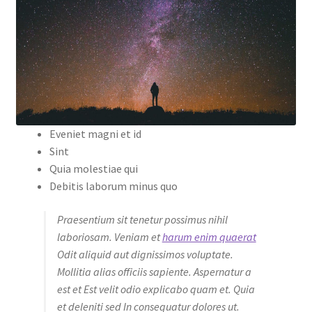
Eveniet magni et id
Sint
Quia molestiae qui
Debitis laborum minus quo
Praesentium sit tenetur possimus nihil
laboriosam. Veniam et
harum enim quaerat
Odit aliquid aut dignissimos voluptate.
Mollitia alias officiis sapiente. Aspernatur a
est et Est velit odio explicabo quam et. Quia
et deleniti sed In consequatur dolores ut.