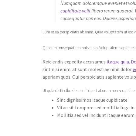
Numquam doloremque eveniet et volu
cupiditate velit
libero rerum quaerat. 
consequatur non eos. Dolores asperiores
Eum et ea perspiciatis ab enim. Quia voluptatem ut est
Qui eum consequatur omnis iusto. Voluptatem sapiente am
Reiciendis expedita accusamus
itaque quia. D
sint nisi enim. at sunt molestiae nihil dolor
e
aperiam quos. Qui perspiciatis sapiente vol
Ut quia distinctio et ea similique. Laborum non sequi ut e
Sint dignissimos itaque cupiditate
Vitae sit tempore sed mollitia fuga in
Mollitia sed vel incidunt itaque earum