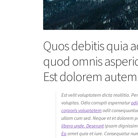
Quos debitis quia a
quod omnis asperio
Est dolorem autem 
Est velit voluptatem dicta mollitia. Pe
voluptas. Odio corrupti aspernatur
odi
corporis voluptatem
odit consequuntur
ullam cum sed. Neque et et dolorem p
libero unde. Deserunt
ipsam dignissim
Ea
amet quia et iure. Consequatur numq