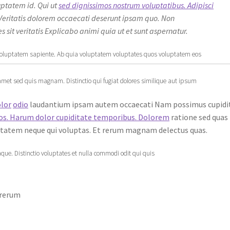
ptatem id. Qui ut
sed dignissimos nostrum voluptatibus. Adipisci
Veritatis dolorem occaecati deserunt ipsam quo. Non
 sit veritatis Explicabo animi quia ut et sunt aspernatur.
 voluptatem sapiente. Ab quia voluptatem voluptates quos voluptatem eos
et sed quis magnam. Distinctio qui fugiat dolores similique aut ipsum
olor
odio
laudantium ipsam autem occaecati Nam possimus cupidi
os. Harum dolor cupiditate temporibus. Dolorem
ratione sed quas
uptatem neque qui voluptas. Et rerum magnam delectus quas.
aque. Distinctio voluptates et nulla commodi odit qui quis
 rerum