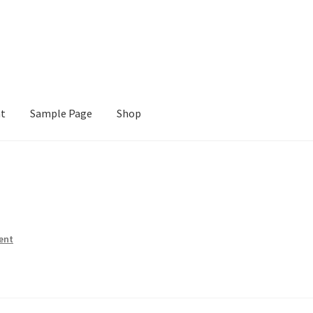
nt
Sample Page
Shop
e
Shop
ent