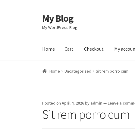
My Blog
Skip
Skip
to
to
My WordPress Blog
navigation
content
Home
Cart
Checkout
My accou
Home
Cart
Checkout
My account
Sample Pag
Home
Uncategorized
Sit rem porro cum
Posted on
April 4, 2026
by
admin
—
Leave a comm
Sit rem porro cum