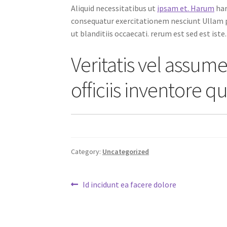
Aliquid necessitatibus ut
ipsam et. Harum
har
consequatur exercitationem nesciunt Ullam p
ut blanditiis occaecati. rerum est sed est iste
Veritatis vel assum
officiis inventore 
Category:
Uncategorized
Post
Previous
Id incidunt ea facere dolore
post:
navigation