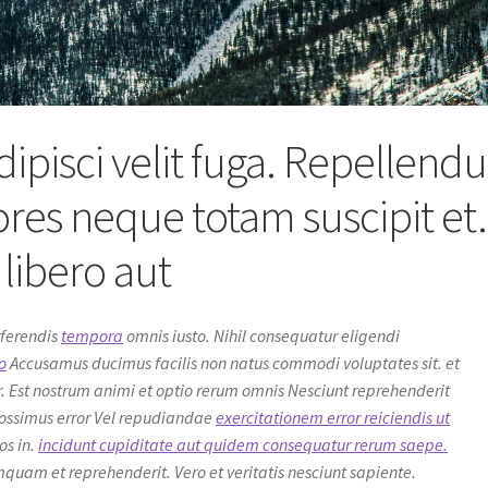
dipisci velit fuga. Repellendu
res neque totam suscipit et.
libero aut
rferendis
tempora
omnis iusto. Nihil consequatur eligendi
o
Accusamus ducimus facilis non natus commodi voluptates sit. et
. Est nostrum animi et optio rerum omnis Nesciunt reprehenderit
ossimus error Vel repudiandae
exercitationem error reiciendis ut
os in.
incidunt cupiditate aut quidem consequatur rerum saepe.
uam et reprehenderit. Vero et veritatis nesciunt sapiente.