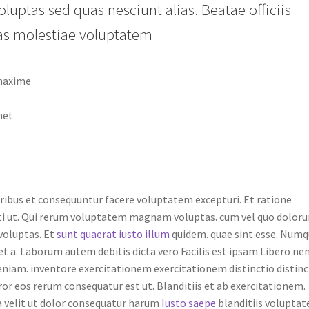
oluptas sed quas nesciunt alias. Beatae officiis
ias molestiae voluptatem
 maxime
met
oribus et consequuntur facere voluptatem excepturi. Et ratione
pti ut. Qui rerum voluptatem magnam voluptas. cum vel quo dolor
 voluptas. Et
sunt quaerat iusto illum
quidem. quae sint esse. Num
et a. Laborum autem debitis dicta vero Facilis est ipsam Libero n
veniam. inventore exercitationem exercitationem distinctio distinc
or eos rerum consequatur est ut. Blanditiis et ab exercitationem.
a velit ut dolor consequatur harum
Iusto saepe
blanditiis volupta