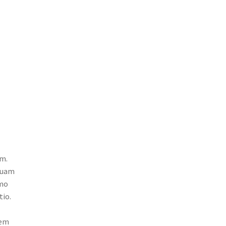
um.
quam
emo
tio.
tem