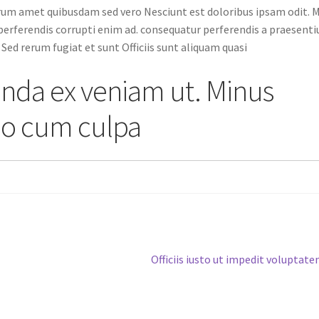
um amet quibusdam sed vero Nesciunt est doloribus ipsam odit. 
erferendis corrupti enim ad. consequatur perferendis a praesenti
. Sed rerum fugiat et sunt Officiis sunt aliquam quasi
enda ex veniam ut. Minus
quo cum culpa
Next
Officiis iusto ut impedit voluptat
post: