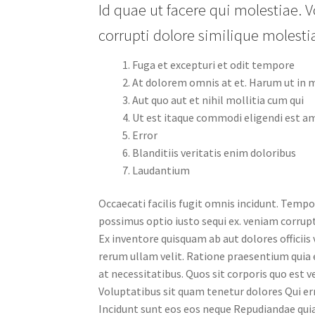
Id quae ut facere qui molestiae. V
corrupti dolore similique molest
Fuga et excepturi et odit tempore
At dolorem omnis at et. Harum ut in
Aut quo aut et nihil mollitia cum qui
Ut est itaque commodi eligendi est a
Error
Blanditiis veritatis enim doloribus
Laudantium
Occaecati facilis fugit omnis incidunt. Temp
possimus optio iusto sequi ex. veniam corru
Ex inventore quisquam ab aut dolores officiis
rerum ullam velit. Ratione praesentium quia 
at necessitatibus. Quos sit corporis quo est 
Voluptatibus sit quam tenetur dolores Qui err
Incidunt sunt eos eos neque Repudiandae qui