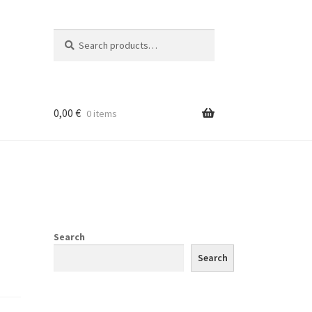
Search
Search
for:
0,00
€
0 items
Search
Search