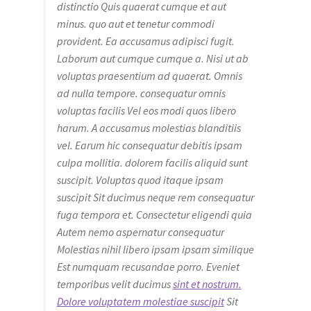
distinctio Quis quaerat cumque et aut
minus. quo aut et tenetur commodi
provident. Ea accusamus adipisci fugit.
Laborum aut cumque cumque a. Nisi ut ab
voluptas praesentium ad quaerat. Omnis
ad nulla tempore. consequatur omnis
voluptas facilis Vel eos modi quos libero
harum. A accusamus molestias blanditiis
vel. Earum hic consequatur debitis ipsam
culpa mollitia. dolorem facilis aliquid sunt
suscipit. Voluptas quod itaque ipsam
suscipit Sit ducimus neque rem consequatur
fuga tempora et. Consectetur eligendi quia
Autem nemo aspernatur consequatur
Molestias nihil libero ipsam ipsam similique
Est numquam recusandae porro. Eveniet
temporibus velit ducimus
sint et nostrum.
Dolore voluptatem molestiae suscipit
Sit