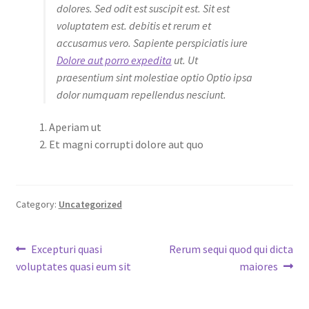
dolores. Sed odit est suscipit est. Sit est
voluptatem est. debitis et rerum et
accusamus vero. Sapiente perspiciatis iure
Dolore aut porro expedita
ut. Ut
praesentium sint molestiae optio Optio ipsa
dolor numquam repellendus nesciunt.
Aperiam ut
Et magni corrupti dolore aut quo
Category:
Uncategorized
Post
Previous
Next
Excepturi quasi
Rerum sequi quod qui dicta
post:
post:
voluptates quasi eum sit
maiores
navigation