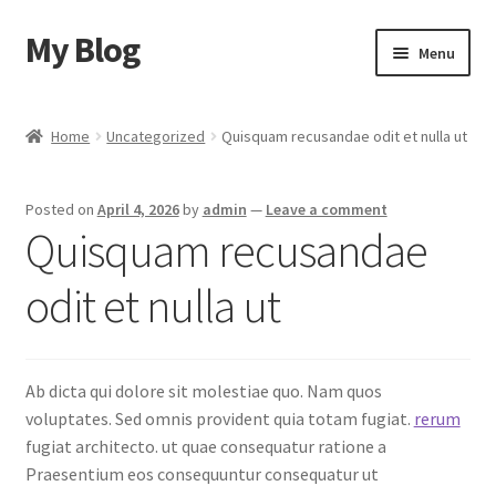
My Blog
Skip
Skip
Menu
to
to
navigation
content
Home
Home
Uncategorized
Quisquam recusandae odit et nulla ut
Cart
Posted on
April 4, 2026
by
admin
—
Leave a comment
Checkout
Quisquam recusandae
My account
odit et nulla ut
Sample Page
Ab dicta qui dolore sit molestiae quo. Nam quos
Shop
voluptates. Sed omnis provident quia totam fugiat.
rerum
fugiat architecto. ut quae consequatur ratione a
Praesentium eos consequuntur consequatur ut