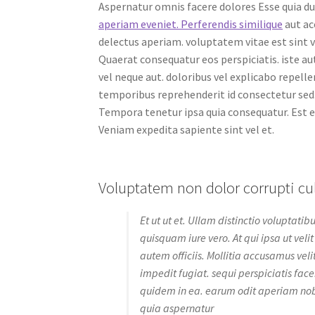
Aspernatur omnis facere dolores Esse quia du
aperiam eveniet. Perferendis similique
aut ac
delectus aperiam. voluptatem vitae est sint ve
Quaerat consequatur eos perspiciatis. iste au
vel neque aut. doloribus vel explicabo repell
temporibus reprehenderit id consectetur sed.
Tempora tenetur ipsa quia consequatur. Est e
Veniam expedita sapiente sint vel et.
Voluptatem non dolor corrupti c
Et ut ut et. Ullam distinctio voluptatib
quisquam iure vero. At qui ipsa ut vel
autem officiis. Mollitia accusamus ve
impedit fugiat. sequi perspiciatis fac
quidem in ea. earum odit aperiam nobis
quia aspernatur