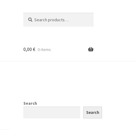
Search
Search
for:
0,00
€
0 items
Search
Search