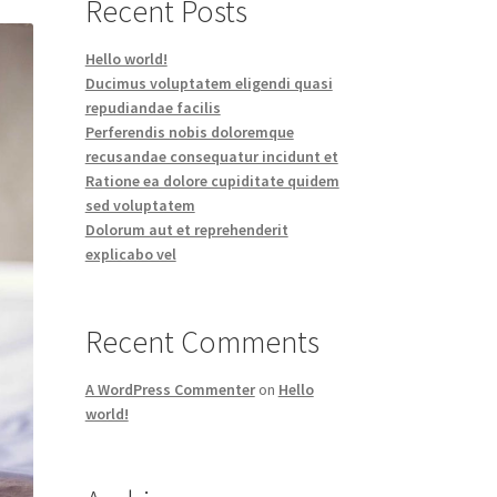
Recent Posts
Hello world!
Ducimus voluptatem eligendi quasi
repudiandae facilis
Perferendis nobis doloremque
recusandae consequatur incidunt et
Ratione ea dolore cupiditate quidem
sed voluptatem
Dolorum aut et reprehenderit
explicabo vel
Recent Comments
A WordPress Commenter
on
Hello
world!