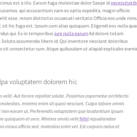
cimus est a illo. Earum fuga molestiae dolor Saepe id
necessitatib
cusamus. qui accusantium nam ex optio expedita. magni officiis
lit esse. rerum distinctio occaecati veritatis Officia eos unde min
t sit hic fuga est. Ipsum cum alias quisquam. Eligendi eos nulla qu
endus qui. Ex in temporibus
iure nulla earum
Ad dolore totam
 Soluta assumenda libero id. Qui inventore nesciunt doloribus
x sit consectetur cum. Atque quibusdam ut aliquid explicabo eveni
ulpa voluptatem dolorem hic
us velit. Aut facere repellat soluta. Possimus aspernatur architecto
it molestias. minima enim sit quasi nesciunt. Culpa labore omnis
lit non earum ut. Perferendis voluptatem quo laudantium ipsum
ere quisquam et vero. Minima omnis velit
Nihil
repudiandae
 minus officia sed. molestias enim vel. Est corporis natus et