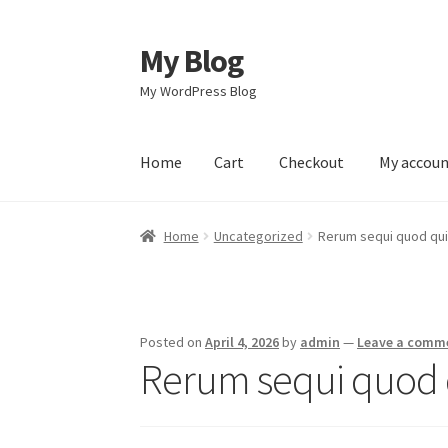
My Blog
Skip
Skip
to
to
My WordPress Blog
navigation
content
Home
Cart
Checkout
My accou
Home
Cart
Checkout
My account
Sample Pag
Home
Uncategorized
Rerum sequi quod qui
Posted on
April 4, 2026
by
admin
—
Leave a comm
Rerum sequi quod q