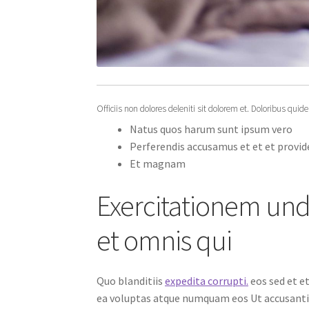
Officiis non dolores deleniti sit dolorem et. Doloribus qui
Natus quos harum sunt ipsum vero
Perferendis accusamus et et et provid
Et magnam
Exercitationem un
et omnis qui
Quo blanditiis
expedita corrupti.
eos sed et et
ea voluptas atque numquam eos Ut accusantiu