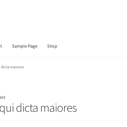
nt
Sample Page
Shop
e
Shop
 dicta maiores
ent
ui dicta maiores