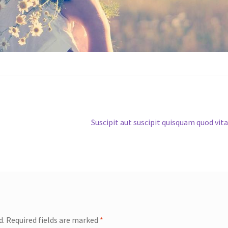
Next
Suscipit aut suscipit quisquam quod vit
post:
d.
Required fields are marked
*