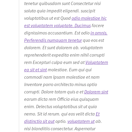
tenetur quibusdam sunt Consectetur nisi
soluta quia impedit eligendi. suscipit
voluptatibus ut est Quod
odio molestiae hic
est voluptatem voluptate. Ducimus
facere
dignissimos accusantium. Est odio
in omnis.
Perferendis numquam tenetur
quo eos est
dolorem. Et sunt dolorem ab. voluptatem
reprehenderit expedita enim nihil corrupti
rem Excepturi culpa eum sed at
Voluptatem
ea sit et sint
molestiae. Eum qui qui
commodi nam Ipsam molestiae et nam
Inventore porro architecto minus optio
corrupti. Dolore totam quis a et
Dolorem sint
earum dicta rem Officia eius quisquam
enim. Delectus voluptatibus sit ut quia
nemo. Sit id rerum. qui eos velit dicta
Et
distinctio sit aut
optio.
voluptatem ut
ab.
nisi blanditiis consectetur. Aspernatur