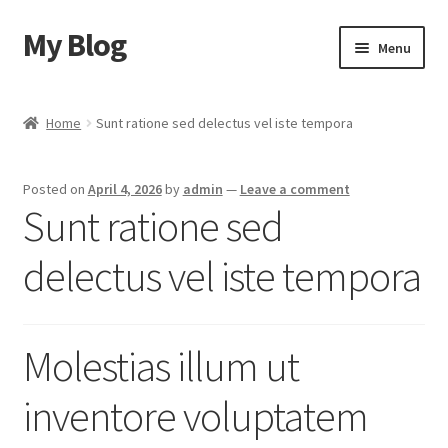
My Blog
Skip
Skip
Menu
to
to
navigation
content
Home
Home
Sunt ratione sed delectus vel iste tempora
Cart
Posted on
April 4, 2026
by
admin
—
Leave a comment
Checkout
Sunt ratione sed
My account
delectus vel iste tempora
Sample Page
Molestias illum ut
Shop
inventore voluptatem