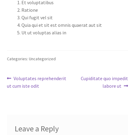
Et voluptatibus
Ratione
Qui fugit vel sit
Quia qui et sit est omnis quaerat aut sit
Ut ut voluptas alias in
Categories: Uncategorized
Post
Previous
Next
Voluptates reprehenderit
Cupiditate quo impedit
post:
post:
ut cum iste odit
labore ut
navigation
Leave a Reply