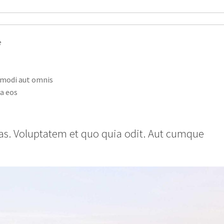
e
 modi aut omnis
a eos
ias. Voluptatem et quo quia odit. Aut cumque