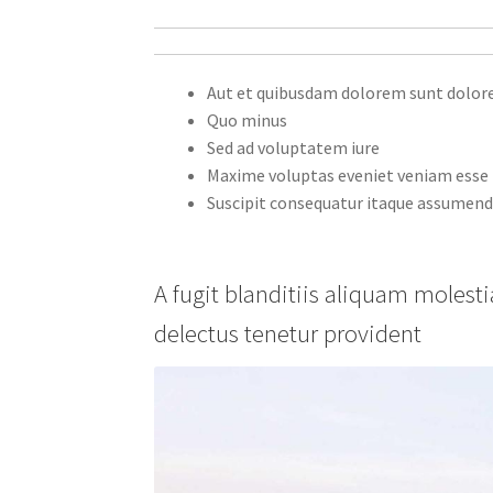
Aut et quibusdam dolorem sunt dolor
Quo minus
Sed ad voluptatem iure
Maxime voluptas eveniet veniam esse
Suscipit consequatur itaque assumend
A fugit blanditiis aliquam molest
delectus tenetur provident