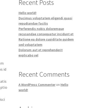
Recent Posts
Hello world!
Ducimus voluptatem eligendi quasi
repudiandae facilis
Perferendis nobis doloremque
recusandae consequatur incidunt et
Ratione ea dolore cupiditate quidem
sed voluptatem
Dolorum aut et reprehenderit
explicabo vel
rum
s id
Recent Comments
atis
A WordPress Commenter
on
Hello
Optio
world!
sci