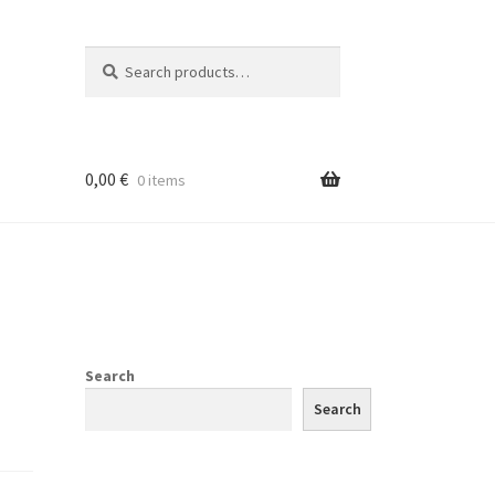
Search
Search
for:
0,00
€
0 items
Search
Search