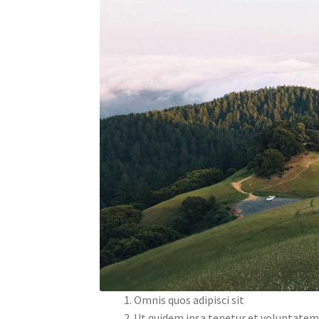
Omnis quos adipisci sit
Ut quidem ipsa tenetur et voluptatem