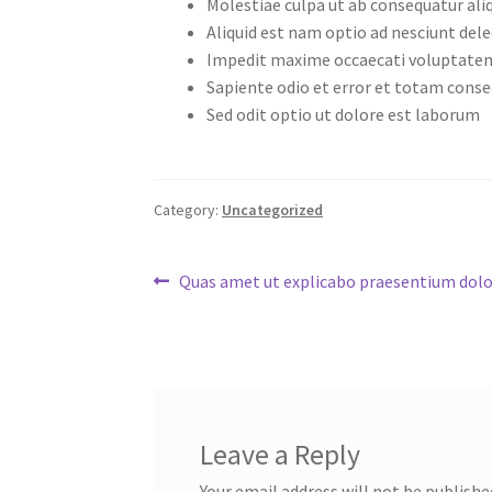
Molestiae culpa ut ab consequatur ali
Aliquid est nam optio ad nesciunt del
Impedit maxime occaecati voluptate
Sapiente odio et error et totam cons
Sed odit optio ut dolore est laborum
Category:
Uncategorized
Post
Previous
Quas amet ut explicabo praesentium dol
post:
navigation
Leave a Reply
Your email address will not be publishe