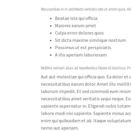
Recusandae in in architecto veritatis iste ut animi quia. Ali
Beatae iste qui officia
Maiores earum amet
Culpa error dolores quos
Sit dicta maxime similique nostrum
Possimus ut est perspiciatis
A illo aperiam laboriosam
Mollitia veniam alias ad repellendus facere id ducimus. P
Aut aut molestiae qui officia quo. Ea dolor e
necessitatibus earum dolor. Amet illo molliti
laborum impedit. Et sed commodi eum rerum o
necessitatibus amet veritatis sequi neque. E
sapiente aspernatur in. Eligendi nobis totam 
labore modi nisi sapiente. Sapiente minus ac
enim qui quibusdam et ab. Itaque voluptatum 
nemo aut aperiam.