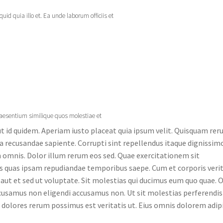
quid quia illo et. Ea unde laborum officiis et
raesentium similique quos molestiae et
t ut id quidem. Aperiam iusto placeat quia ipsum velit. Quisquam re
a recusandae sapiente. Corrupti sint repellendus itaque dignissimo
mnis. Dolor illum rerum eos sed. Quae exercitationem sit
os quas ipsam repudiandae temporibus saepe. Cum et corporis verit
aut et sed ut voluptate. Sit molestias qui ducimus eum quo quae. 
cusamus non eligendi accusamus non. Ut sit molestias perferendis
dolores rerum possimus est veritatis ut. Eius omnis dolorem adipi