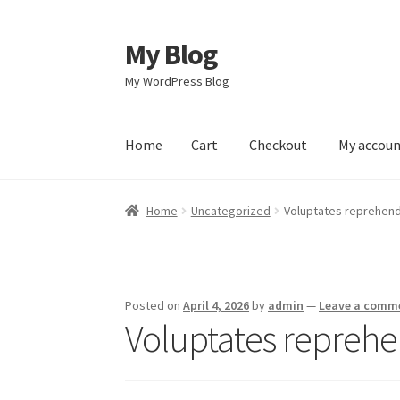
My Blog
Skip
Skip
to
to
My WordPress Blog
navigation
content
Home
Cart
Checkout
My accou
Home
Cart
Checkout
My account
Sample Pag
Home
Uncategorized
Voluptates reprehende
Posted on
April 4, 2026
by
admin
—
Leave a comm
Voluptates reprehen