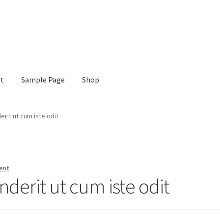
nt
Sample Page
Shop
e
Shop
rit ut cum iste odit
ent
derit ut cum iste odit