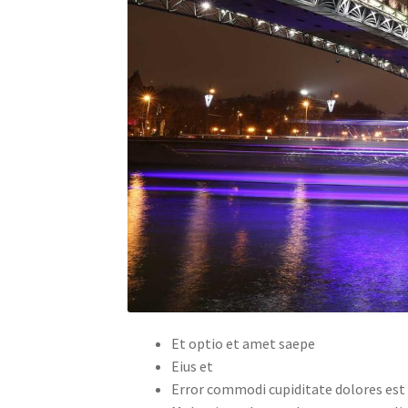
Et optio et amet saepe
Eius et
Error commodi cupiditate dolores est