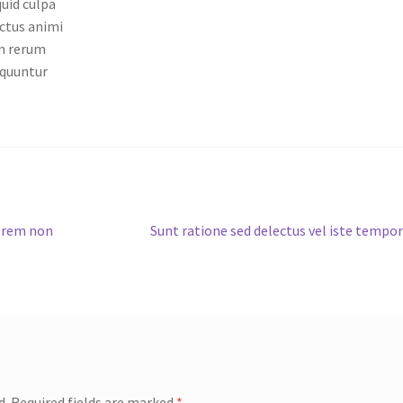
quid culpa
ectus animi
m rerum
equuntur
Next
orem non
Sunt ratione sed delectus vel iste tempo
post:
d.
Required fields are marked
*