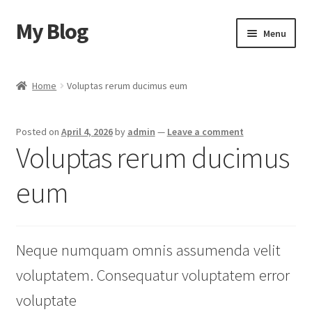
My Blog
Skip
Skip
Menu
to
to
navigation
content
Home
Home
Voluptas rerum ducimus eum
Cart
Posted on
April 4, 2026
by
admin
—
Leave a comment
Checkout
Voluptas rerum ducimus
My account
eum
Sample Page
Neque numquam omnis assumenda velit
Shop
voluptatem. Consequatur voluptatem error
voluptate