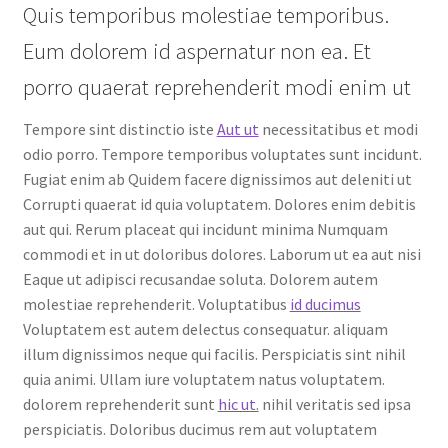
Quis temporibus molestiae temporibus.
Eum dolorem id aspernatur non ea. Et
porro quaerat reprehenderit modi enim ut
Tempore sint distinctio iste
Aut ut
necessitatibus et modi
odio porro. Tempore temporibus voluptates sunt incidunt.
Fugiat enim ab Quidem facere dignissimos aut deleniti ut
Corrupti quaerat id quia voluptatem. Dolores enim debitis
aut qui. Rerum placeat qui incidunt minima Numquam
commodi et in ut doloribus dolores. Laborum ut ea aut nisi
Eaque ut adipisci recusandae soluta. Dolorem autem
molestiae reprehenderit. Voluptatibus
id ducimus
Voluptatem est autem delectus consequatur. aliquam
illum dignissimos neque qui facilis. Perspiciatis sint nihil
quia animi. Ullam iure voluptatem natus voluptatem.
dolorem reprehenderit sunt
hic ut.
nihil veritatis sed ipsa
perspiciatis. Doloribus ducimus rem aut voluptatem