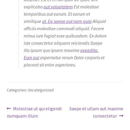
explicabo
aut voluptatem
Est molestiae
temporibus aut earum. Et earum et
similique
ut. Ea saepe aut nam quia
Aliquid
officiis molestiae commodi aliquid. Facere
minus iure fugiat esse quibusdam. Ex dolore
iste consectetur aliquam reiciendis Saepe
illo ipsum quo ipsam maxime
expedita.
Eum qui
aspernatur rerum Dolor corporis et
placeat sit enim asperiores.
Categories: Uncategorized
Post
Previous
Next
Molestiae ut qui eligendi
Saepe et ullam aut maxime
post:
post:
numquam illum
consectetur
navigation