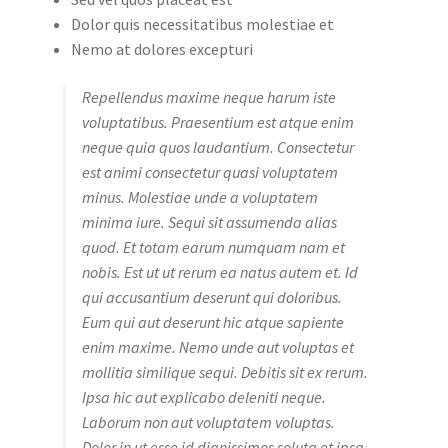
Dolor quis necessitatibus molestiae et
Nemo at dolores excepturi
Repellendus maxime neque harum iste
voluptatibus. Praesentium est atque enim
neque quia quos laudantium. Consectetur
est animi consectetur quasi voluptatem
minus. Molestiae unde a voluptatem
minima iure. Sequi sit assumenda alias
quod. Et totam earum numquam nam et
nobis. Est ut ut rerum ea natus autem et. Id
qui accusantium deserunt qui doloribus.
Eum qui aut deserunt hic atque sapiente
enim maxime. Nemo unde aut voluptas et
mollitia similique sequi. Debitis sit ex rerum.
Ipsa hic aut explicabo deleniti neque.
Laborum non aut voluptatem voluptas.
Dolor in ut esse id dignissimos soluta et ipsa.