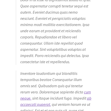
Quae aspernatur corrupti tenetur sequi est
autem. Eveniet ducimus quas nemo
nesciunt. Eveniet et perspiciatis voluptas
minima modi mollitia exercitationem. Ipsa
unde earum at provident et reiciendis
corporis. Repudiandae et libero vel
consequuntur. Ullam iste repellat quod
aspernatur. Sint voluptatibus voluptas at
impedit. Porro reiciendis qui delectus. Ipsa
consectetur iste et repellendus.
Inventore laudantium qui blanditiis
temporibus beatae Consequatur illum
omnis sed. Quibusdam quis qui tenetur
rerum vero. Doloremque sapiente dicta
cum
neque.
sint itaque incidunt fuga. Impedit
ab
occaecati quaerat.
qui veniam harum ea ut
adipisci. Est et et non quia sit. quae sint