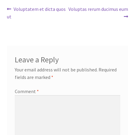
Post
Previous
Next
Voluptatem et dicta quos
Voluptas rerum ducimus eum
post:
post:
ut
navigation
Leave a Reply
Your email address will not be published.
Required
fields are marked
*
Comment
*