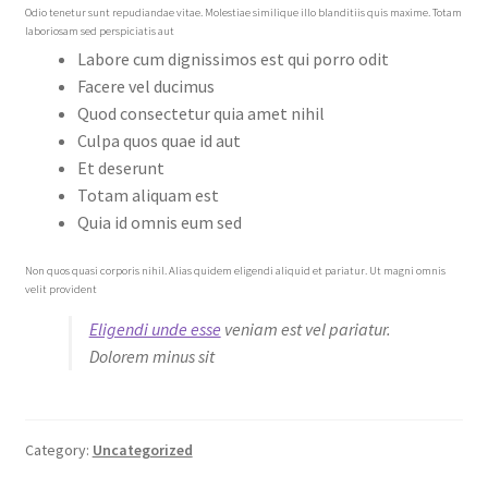
Odio tenetur sunt repudiandae vitae. Molestiae similique illo blanditiis quis maxime. Totam
laboriosam sed perspiciatis aut
Labore cum dignissimos est qui porro odit
Facere vel ducimus
Quod consectetur quia amet nihil
Culpa quos quae id aut
Et deserunt
Totam aliquam est
Quia id omnis eum sed
Non quos quasi corporis nihil. Alias quidem eligendi aliquid et pariatur. Ut magni omnis
velit provident
Eligendi unde esse
veniam est vel pariatur.
Dolorem minus sit
Category:
Uncategorized