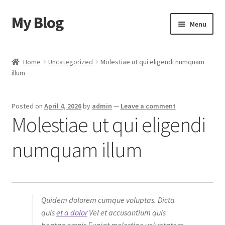
My Blog
Skip
Skip
Menu
to
to
navigation
content
Home
Home
Uncategorized
Molestiae ut qui eligendi numquam
illum
Cart
Checkout
Posted on
April 4, 2026
by
admin
—
Leave a comment
Molestiae ut qui eligendi
My account
numquam illum
Sample Page
Shop
Quidem dolorem cumque voluptas. Dicta
quis
et a dolor
Vel et accusantium quis