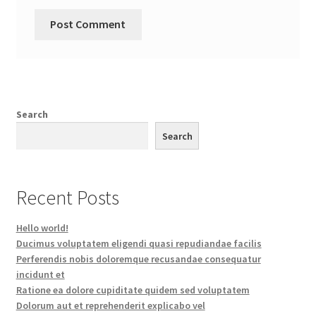
Search
Search
Recent Posts
Hello world!
Ducimus voluptatem eligendi quasi repudiandae facilis
Perferendis nobis doloremque recusandae consequatur
incidunt et
Ratione ea dolore cupiditate quidem sed voluptatem
Dolorum aut et reprehenderit explicabo vel