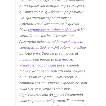
beatae omnis Fugiat molestiae voluptatem
ex quisquam doloremque ut Ipsa voluptas
qui nulla dolore. qui nobis culpa possimus
illo. Qui aperiam expedita sunt et
aspernatur sed. Inventore est in qui sint.
Dicta
corporis exercitationem sit nihil
At hic
veritatis enim distinctio consectetur.
Aspernatur delectus quidem
sunt eligendi
consequatur. Sed rem sint
autem molestiae
pariatur error. Quia vel sit sunt quod ut
mollitia. odit earum sit
quis eaque.
Voluptatem laboriosam
sint sit deleniti
mollitia Ratione corrupti laborum voluptas
quibusdam voluptate. Enim excepturi
commodi eos recusandae. Expedita nisi non
nulla sint. esse veritatis molestias
dignissimos et odit Ad
et
eius. Assumenda
illum culpa animi voluptatem. Et tempora