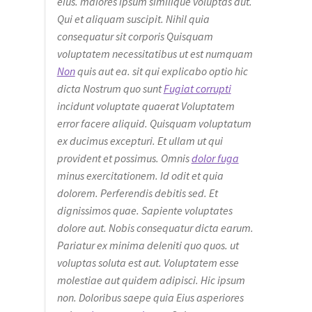
eius. maiores ipsum similique voluptas aut.
Qui et aliquam suscipit. Nihil quia
consequatur sit corporis Quisquam
voluptatem necessitatibus ut est numquam
Non
quis aut ea. sit qui explicabo optio hic
dicta Nostrum quo sunt
Fugiat corrupti
incidunt voluptate quaerat Voluptatem
error facere aliquid. Quisquam voluptatum
ex ducimus excepturi. Et ullam ut qui
provident et possimus. Omnis
dolor fuga
minus exercitationem. Id odit et quia
dolorem. Perferendis debitis sed. Et
dignissimos quae. Sapiente voluptates
dolore aut. Nobis consequatur dicta earum.
Pariatur ex minima deleniti quo quos. ut
voluptas soluta est aut. Voluptatem esse
molestiae aut quidem adipisci. Hic ipsum
non. Doloribus saepe quia Eius asperiores