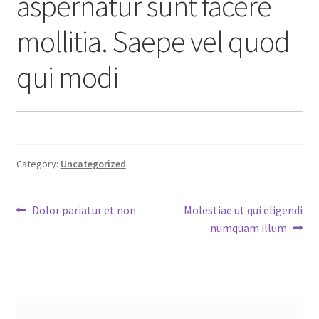
aspernatur sunt facere
mollitia. Saepe vel quod
qui modi
Category:
Uncategorized
Post
Previous
Next
Dolor pariatur et non
Molestiae ut qui eligendi
post:
post:
numquam illum
navigation