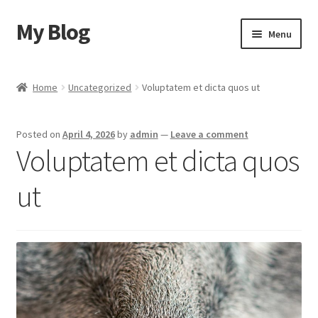
My Blog
Skip
Skip
Menu
to
to
navigation
content
Home
Home
Uncategorized
Voluptatem et dicta quos ut
Cart
Posted on
April 4, 2026
by
admin
—
Leave a comment
Checkout
Voluptatem et dicta quos
My account
ut
Sample Page
Shop